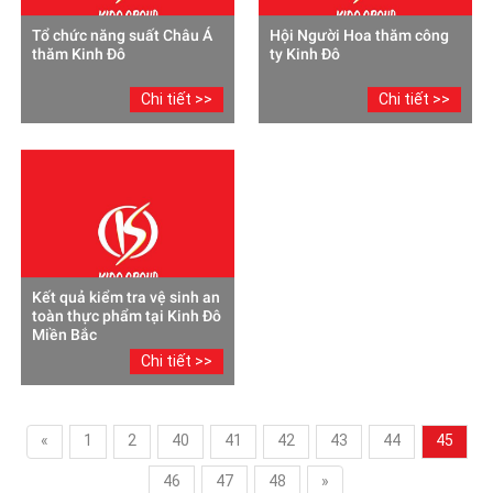
Tổ chức năng suất Châu Á
Hội Người Hoa thăm công
thăm Kinh Đô
ty Kinh Đô
Chi tiết >>
Chi tiết >>
Kết quả kiểm tra vệ sinh an
toàn thực phẩm tại Kinh Đô
Miền Bắc
Chi tiết >>
«
1
2
40
41
42
43
44
45
46
47
48
»