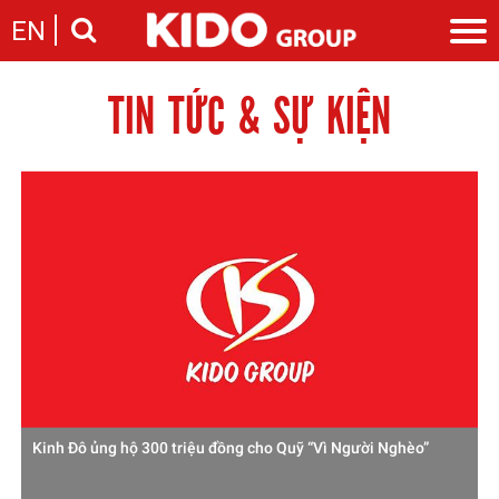
EN
TIN TỨC & SỰ KIỆN
Giới thiệu
Câu chuyện KIDO
Ngành hàng
Chặng đường
Ngành dầu
Tin tức
Cam kết của KIDO
Ngành gia vị
Tin tức & sự kiện
Nhà sáng lập
Nhà đầu tư
Ngành bánh
Thông cáo báo chí của tập đoàn
Thông điệp
Liên hệ
Ban điều hành
Nghề nghiệp
Báo cáo
Giới thiệu
Thông tin cổ phần
Nhu cầu tuyển dụng
Các công ty thành viên
Liên hệ
Kinh Đô ủng hộ 300 triệu đồng cho Quỹ “Vì Người Nghèo”