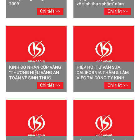
2009
vệ sinh thực phẩm” năm
2009
Chi tiết >>
Chi tiết >>
KINH ĐÔ NHẬN CÚP VÀNG
HIỆP HỘI TƯ VẤN SỮA
“THƯƠNG HIỆU VÀNG AN
CALIFORNIA THĂM & LÀM
TOÀN VỆ SINH THỰC
VIỆC TẠI CÔNG TY KINH
PHẨM”
ĐÔ
Chi tiết >>
Chi tiết >>