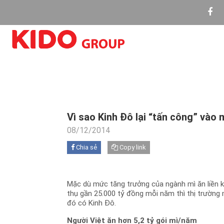
Vì sao Kinh Đô lại “tấn công” vào 
08/12/2014
Chia sẻ
Copy link
Mặc dù mức tăng trưởng của ngành mì ăn liền 
thụ gần 25.000 tỷ đồng mỗi năm thì thị trường 
đó có Kinh Đô.
Người Việt ăn hơn 5,2 tỷ gói mì/năm