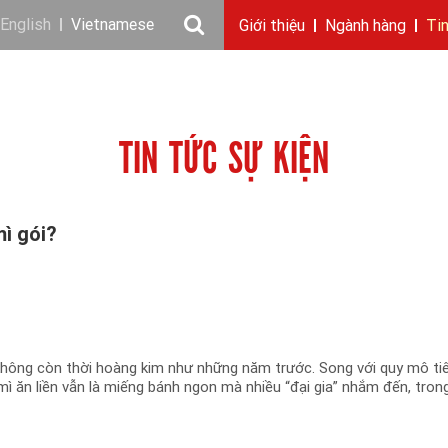
English
Vietnamese
Giới thiệu
Ngành hàng
Ti
Câu chuyện KIDO
Ngành dầu
Tin tức & sự kiện
Thông điệp
Giới thiệu
Nhu cầu tuyển dụng
Ngành gia vị
Ban điều hành
Chặng đường
Thông cáo báo c
Ngành 
Báo 
TIN TỨC SỰ KIỆN
mì gói?
không còn thời hoàng kim như những năm trước. Song với quy mô ti
mì ăn liền vẫn là miếng bánh ngon mà nhiều “đại gia” nhắm đến, tron