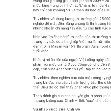
Đáng chú ý, trong giai đoạn (từ năm 2009 – 2012
mức tăng trung bình hơn 20%/năm, từ mức 4,3 
này chỉ còn khoảng 5% và theo dự báo của BMI 
Tuy nhiên, với dung lượng thị trường gần 25.00
nghiệp để mắt đến. Bằng chứng là thị trường li
những khoản chi nặng tay đầu tư cho lĩnh vực s
Nhìn vào “miếng bánh” thị phần của thị trường 
trong tay các doanh nghiệp Việt mà là một liên
đến mới là Masan với 16% thị phần, Asia Food c
tuổi khác.
Khẩu vị mì ăn liền của người Việt cũng ngày cà
phẩm với mức giá từ 3.000 đồng/gói cho đến 8
cấp, còn Vina Acecook chủ yếu tập trung vào p
Tuy nhiên, theo nghiên cứu của một công ty nghi
trong khi đó, nhu cầu và sản lượng tiêu thụ ở 
thế. Điều đó có thể thấy, phân khúc phổ thông m
Theo đánh giá của các chuyên gia, ở phân khúc 
thường không cao. Chính vì thế, “cửa” cho các 
Sự nhập cuộc của Kinh Đô