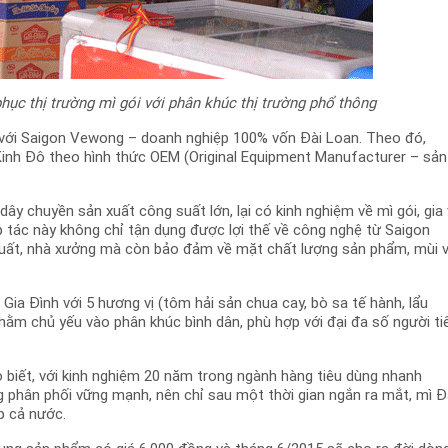
hục thị trường mì gói với phân khúc thị trường phổ thông
c với Saigon Vewong – doanh nghiệp 100% vốn Đài Loan. Theo đó,
Kinh Đô theo hình thức OEM (Original Equipment Manufacturer – sản
y chuyền sản xuất công suất lớn, lại có kinh nghiệm về mì gói, gia v
p tác này không chỉ tận dụng được lợi thế về công nghệ từ Saigon
 xuất, nhà xưởng mà còn bảo đảm về mặt chất lượng sản phẩm, mùi v
Gia Đình với 5 hương vị (tôm hải sản chua cay, bò sa tế hành, lẩu
 nhằm chủ yếu vào phân khúc bình dân, phù hợp với đại đa số người ti
ho biết, với kinh nghiệm 20 năm trong ngành hàng tiêu dùng nhanh
g phân phối vững mạnh, nên chỉ sau một thời gian ngắn ra mắt, mì Đ
p cả nước.