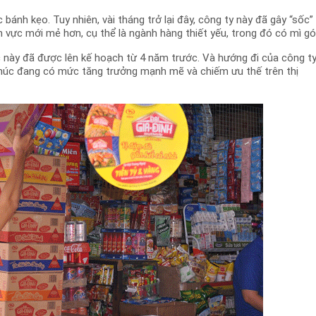
 bánh kẹo. Tuy nhiên, vài tháng trở lại đây, công ty này đã gây “sốc”
h vực mới mẻ hơn, cụ thể là ngành hàng thiết yếu, trong đó có mì gói
c này đã được lên kế hoạch từ 4 năm trước. Và hướng đi của công t
húc đang có mức tăng trưởng mạnh mẽ và chiếm ưu thế trên thị