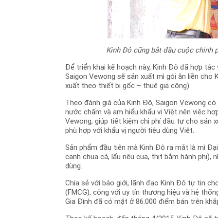
Kinh Đô cũng bắt đầu cuộc chinh p
Để triển khai kế hoạch này, Kinh Đô đã hợp tá
Saigon Vewong sẽ sản xuất mì gói ăn liền cho 
xuất theo thiết bị gốc – thuê gia công).
Theo đánh giá của Kinh Đô, Saigon Vewong có dâ
nước chấm và am hiểu khẩu vị Việt nên việc hợ
Vewong, giúp tiết kiệm chi phí đầu tư cho sản
phù hợp với khẩu vị người tiêu dùng Việt.
Sản phẩm đầu tiên mà Kinh Đô ra mắt là mì Đại 
canh chua cá, lẩu riêu cua, thịt bằm hành phi),
dùng.
Chia sẻ với báo giới, lãnh đạo Kinh Đô tự tin c
(FMCG), cộng với uy tín thương hiệu và hệ thốn
Gia Đình đã có mặt ở 86.000 điểm bán trên khắ