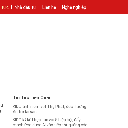
n tức
Nhà đầu tư
Liên hệ
Nghề nghiệp
hí của tập đoàn
bánh
cáo
Cam kết của KIDO
Thông tin cổ phần
Nhà sáng lập
Các công ty thành viên
Liên hệ
Tin Tức Liên Quan
êu
KIDO tính niêm yết Thọ Phát, đưa Tường
g
An trở lại sàn
KIDO ký kết hợp tác với 5 hiệp hội, đẩy
mạnh ứng dụng AI vào tiếp thị, quảng cáo