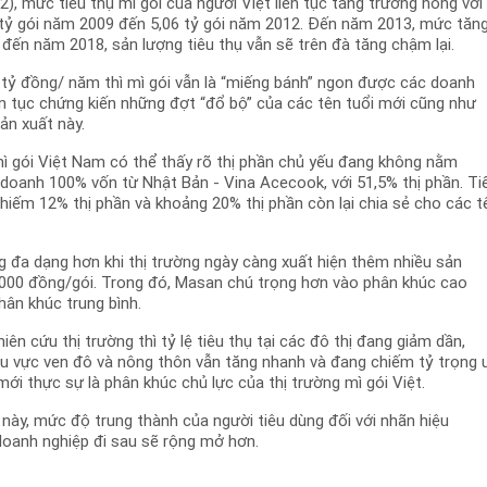
), mức tiêu thụ mì gói của người Việt liên tục tăng trưởng nóng với
tỷ gói năm 2009 đến 5,06 tỷ gói năm 2012. Đến năm 2013, mức tăn
đến năm 2018, sản lượng tiêu thụ vẫn sẽ trên đà tăng chậm lại.
0 tỷ đồng/ năm thì mì gói vẫn là “miếng bánh” ngon được các doanh
ên tục chứng kiến những đợt “đổ bộ” của các tên tuổi mới cũng như
ản xuất này.
mì gói Việt Nam có thể thấy rõ thị phần chủ yếu đang không nằm
 doanh 100% vốn từ Nhật Bản - Vina Acecook, với 51,5% thị phần. Ti
hiếm 12% thị phần và khoảng 20% thị phần còn lại chia sẻ cho các t
ng đa dạng hơn khi thị trường ngày càng xuất hiện thêm nhiều sản
.000 đồng/gói. Trong đó, Masan chú trọng hơn vào phân khúc cao
hân khúc trung bình.
ên cứu thị trường thì tỷ lệ tiêu thụ tại các đô thị đang giảm dần,
khu vực ven đô và nông thôn vẫn tăng nhanh và đang chiếm tỷ trọng 
ới thực sự là phân khúc chủ lực của thị trường mì gói Việt.
này, mức độ trung thành của người tiêu dùng đối với nhãn hiệu
doanh nghiệp đi sau sẽ rộng mở hơn.