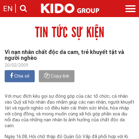
EN
TIN TỨC SỰ KIỆN
Giới thiệu
Câu chuyện KIDO
Ngành hàng
Chặng đường
Ngành dầu
Tin tức
Vì nạn nhân chất độc da cam, trẻ khuyết tật và
Cam kết của KIDO
Ngành gia vị
người nghèo
Tin tức & sự kiện
Nhà sáng lập
Nhà đầu tư
Ngành bánh
20/02/2009
Thông cáo báo chí của tập đoàn
Thông điệp
Liên hệ
Chia sẻ
Copy link
Ban điều hành
Nghề nghiệp
Báo cáo
Giới thiệu
Thông tin cổ phần
Với mục đích kêu gọi sự đóng góp của các tổ chức, cá nhân
Nhu cầu tuyển dụng
vào Quỹ xã hội nhân đạo nhằm giúp các nạn nhân, người khuyết
Các công ty thành viên
tật và người nghèo có điều kiện cải thiện sức khỏe, hòa nhập
Liên hệ
với cộng đồng, và mong muốn cùng xã hội góp phần xoa dịu
nổi đau của những nạn nhân bị ảnh hưởng của chất độc da
cam.
Ngày 16.08, Hội chữ thập đỏ Quận Gò Vấp đã phối hợp với Ki