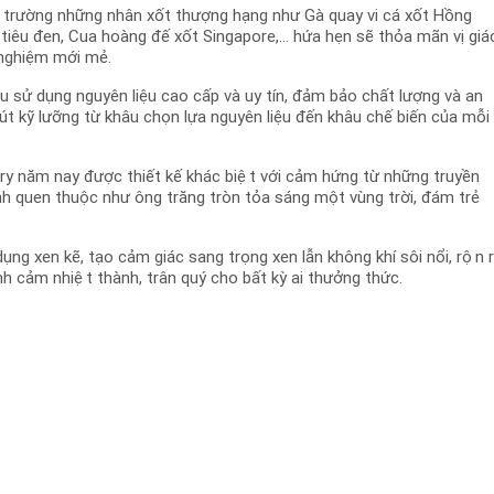
̣ trường những nhân xốt thượng hạng như Gà quay vi cá xốt Hồng
iêu đen, Cua hoàng đế xốt Singapore,... hứa hẹn sẽ thỏa mãn vị giá
 nghiệm mới mẻ.
ều sử dụng nguyên liệu cao cấp và uy tín, đảm bảo chất lượng và an
hút kỹ lưỡng từ khâu chọn lựa nguyên liệu đến khâu chế biến của mỗi
kery năm nay được thiết kế khác biệt với cảm hứng từ những truyền
nh quen thuộc như ông trăng tròn tỏa sáng một vùng trời, đám trẻ
g xen kẽ, tạo cảm giác sang trọng xen lẫn không khí sôi nổi, rộn r
nh cảm nhiệt thành, trân quý cho bất kỳ ai thưởng thức.