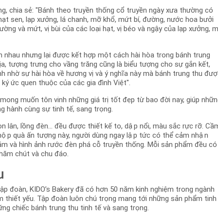
ng, chia sẻ: "Bánh theo truyền thống cổ truyền ngày xưa thường có
, hạt sen, lạp xưởng, lá chanh, mỡ khổ, mứt bí, đường, nước hoa bưởi
ường và mứt, vị bùi của các loại hạt, vị béo và ngậy của lạp xưởng, 
h nhau nhưng lại được kết hợp một cách hài hòa trong bánh trung
trịa, tượng trưng cho vầng trăng cũng là biểu tượng cho sự gắn kết,
nh nhờ sự hài hòa về hương vị và ý nghĩa này mà bánh trung thu đư
n ký ức quen thuộc của các gia đình Việt".
mong muốn tôn vinh những giá trị tốt đẹp từ bao đời nay, giúp nhữ
ong hành cùng sự tinh tế, sang trọng.
 lân, lồng đèn… đều được thiết kế to, dập nổi, màu sắc rực rỡ. Cầ
hộp quà ấn tượng này, người dùng ngay lập tức có thể cảm nhận
m và hình ảnh rước đèn phá cỗ truyền thống. Mỗi sản phẩm đều có
chăm chút và chu đáo.
u
tập đoàn, KIDO’s Bakery đã có hơn 50 năm kinh nghiệm trong ngành
hiết yếu. Tập đoàn luôn chú trọng mang tới những sản phẩm tinh
ững chiếc bánh trung thu tinh tế và sang trọng.