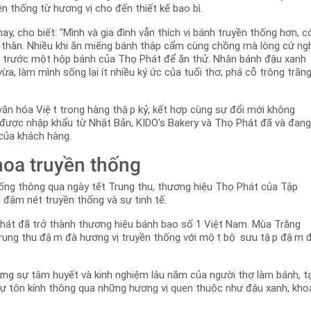
n thống từ hương vị cho đến thiết kế bao bì.
y, cho biết: "Mình và gia đình vẫn thích vị bánh truyền thống hơn, c
uen thân. Nhiều khi ăn miếng bánh thập cẩm cùng chồng mà lòng cứ ng
 trước một hộp bánh của Thọ Phát để ăn thử. Nhân bánh đậu xanh
ừa, làm mình sống lại ít nhiều ký ức của tuổi thơ, phá cỗ trông trăn
̀ văn hóa Việt trong hàng thập kỷ, kết hợp cùng sự đổi mới không
 được nhập khẩu từ Nhật Bản, KIDO's Bakery và Thọ Phát đã và đan
của khách hàng.
h hoa truyền thống
ống thông qua ngày tết Trung thu, thương hiệu Thọ Phát của Tập
ậm nét truyền thống và sự tinh tế.
Phát đã trở thành thương hiệu bánh bao số 1 Việt Nam. Mùa Trăng
ung thu đậm đà hương vị truyền thống với một bộ sưu tập đậm đ
đựng sự tâm huyết và kinh nghiệm lâu năm của người thợ làm bánh, t
ự tôn kính thông qua những hương vị quen thuộc như đậu xanh, kho