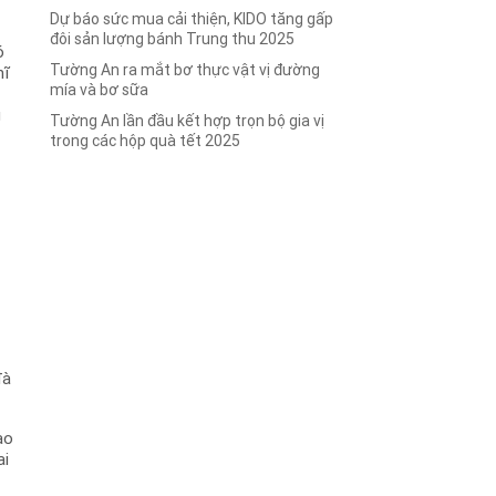
Dự báo sức mua cải thiện, KIDO tăng gấp
đôi sản lượng bánh Trung thu 2025
ó
Tường An ra mắt bơ thực vật vị đường
hĩ
mía và bơ sữa
g
Tường An lần đầu kết hợp trọn bộ gia vị
trong các hộp quà tết 2025
g
à
ạo
ai