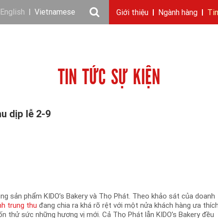
English
Vietnamese
Giới thiệu
Ngành hàng
Ti
Câu chuyện KIDO
Ngành dầu
Tin tức & sự kiện
Thông điệp
Giới thiệu
Nhu cầu tuyển dụng
Ngành gia vị
Ban điều hành
Chặng đường
Thông cáo báo c
Ngành 
Báo 
TIN TỨC SỰ KIỆN
u dịp lễ 2-9
ng sản phẩm KIDO’s Bakery và Thọ Phát. Theo khảo sát của doanh
nh trung thu
đang chia ra khá rõ rệt với một nửa khách hàng ưa thíc
ốn thử sức những hương vị mới. Cả Thọ Phát lẫn KIDO’s Bakery đều