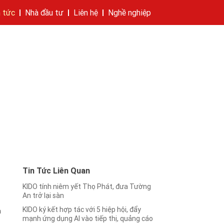
n tức
Nhà đầu tư
Liên hệ
Nghề nghiệp
hí của tập đoàn
bánh
cáo
Cam kết của KIDO
Thông tin cổ phần
Nhà sáng lập
Các công ty thành viên
Liên hệ
Tin Tức Liên Quan
KIDO tính niêm yết Thọ Phát, đưa Tường
An trở lại sàn
KIDO ký kết hợp tác với 5 hiệp hội, đẩy
h
mạnh ứng dụng AI vào tiếp thị, quảng cáo