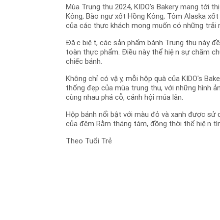
Mùa Trung thu 2024, KIDO’s Bakery mang tới thi
Kông, Bào ngư xốt Hồng Kông, Tôm Alaska xốt t
của các thực khách mong muốn có những trải
Đặc biệt, các sản phẩm bánh Trung thu này đ
toàn thực phẩm. Điều này thể hiện sự chăm c
chiếc bánh.
Không chỉ có vậy, mỗi hộp quà của KIDO's Ba
thống đẹp của mùa trung thu, với những hình ả
cùng nhau phá cỗ, cảnh hội múa lân.
Hộp bánh nổi bật với màu đỏ và xanh được sử dụn
của đêm Rằm tháng tám, đồng thời thể hiện tì
Theo Tuổi Trẻ