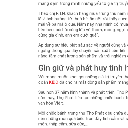
mang đậm trong mình những yếu tố giá trị truyề
Theo chị P.T.N, khách hàng mùa trung thu năm na
lẽ vì ảnh hưởng từ thuở bé, ăn riết rồi thấy q
mãi về ba má ở quê. Năm nay, nhà mình có mua
béo béo, bùi bùi cùng lớp vỏ thơm, mỏng, ngọt v
cùng gia đình, anh em dưới quê".
Áp dụng sự hiểu biết sâu sắc về người dùng va
ngừng thông qua dây chuyền sản xuất tiên tiến
nầng tầm chất lượng sản phẩm và trải nghiệm 
Gìn giữ và phát huy tin
Với mong muốn khơi gợi những giá trị truyền th
đoàn
KIDO
đã cho ra mắt dòng sản phẩm mang đ
Sau hơn 37 năm hình thành và phát triển, Thọ 
năm nay, Thọ Phát tiếp tục những chiếc bánh Tr
văn hóa Việt.
Mỗi chiếc bánh trung thu Thọ Phát đều chứa 
nên những món quà biếu tràn đầy tình cảm và s
môn, thập cẩm, sữa dừa,...