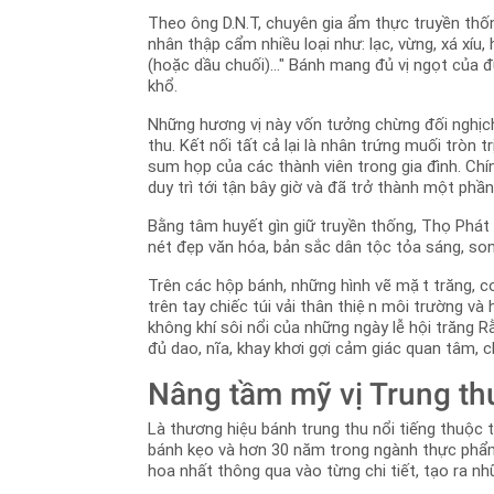
Theo ông D.N.T, chuyên gia ẩm thực truyền thố
nhân thập cẩm nhiều loại như: lạc, vừng, xá xíu
(hoặc dầu chuối)..." Bánh mang đủ vị ngọt của đ
khổ.
Những hương vị này vốn tưởng chừng đối nghịc
thu. Kết nối tất cả lại là nhân trứng muối tròn 
sum họp của các thành viên trong gia đình. Chí
duy trì tới tận bây giờ và đã trở thành một phầ
Bằng tâm huyết gìn giữ truyền thống, Thọ Phát 
nét đẹp văn hóa, bản sắc dân tộc tỏa sáng, s
Trên các hộp bánh, những hình vẽ mặt trăng, con
trên tay chiếc túi vải thân thiện môi trường và 
không khí sôi nổi của những ngày lễ hội trăng Rằ
đủ dao, nĩa, khay khơi gợi cảm giác quan tâm, 
Nâng tầm mỹ vị Trung th
Là thương hiệu bánh trung thu nổi tiếng thuộc 
bánh kẹo và hơn 30 năm trong ngành thực phẩm t
hoa nhất thông qua vào từng chi tiết, tạo ra nh