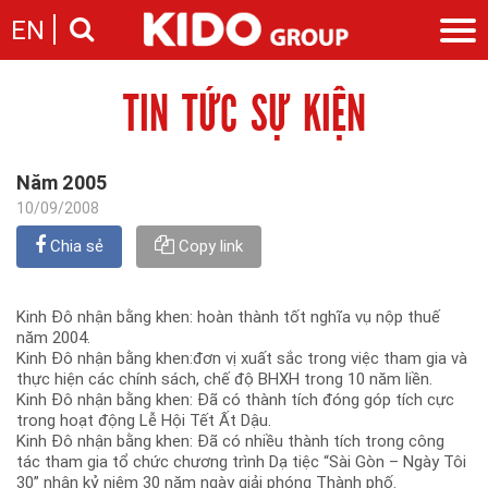
EN
TIN TỨC SỰ KIỆN
Giới thiệu
Câu chuyện KIDO
Ngành hàng
Chặng đường
Ngành dầu
Tin tức
Năm 2005
Cam kết của KIDO
Ngành gia vị
Tin tức & sự kiện
10/09/2008
Nhà sáng lập
Nhà đầu tư
Ngành bánh
Thông cáo báo chí của tập đoàn
Thông điệp
Chia sẻ
Copy link
Liên hệ
Ban điều hành
Nghề nghiệp
Báo cáo
Kinh Đô nhận bằng khen: hoàn thành tốt nghĩa vụ nộp thuế
Giới thiệu
Thông tin cổ phần
năm 2004.
Nhu cầu tuyển dụng
Kinh Đô nhận bằng khen:đơn vị xuất sắc trong việc tham gia và
Các công ty thành viên
thực hiện các chính sách, chế độ BHXH trong 10 năm liền.
Liên hệ
Kinh Đô nhận bằng khen: Đã có thành tích đóng góp tích cực
trong hoạt động Lễ Hội Tết Ất Dậu.
Kinh Đô nhận bằng khen: Đã có nhiều thành tích trong công
tác tham gia tổ chức chương trình Dạ tiệc “Sài Gòn – Ngày Tôi
30” nhân kỷ niệm 30 năm ngày giải phóng Thành phố.