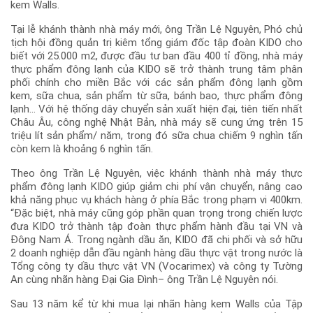
kem Walls.
Tại lễ khánh thành nhà máy mới, ông Trần Lệ Nguyên, Phó chủ
tịch hội đồng quản trị kiêm tổng giám đốc tập đoàn KIDO cho
biết với 25.000 m2, được đầu tư ban đầu 400 tỉ đồng, nhà máy
thực phẩm đông lạnh của KIDO sẽ trở thành trung tâm phân
phối chính cho miền Bắc với các sản phẩm đông lạnh gồm
kem, sữa chua, sản phẩm từ sữa, bánh bao, thực phẩm đông
lạnh… Với hệ thống dây chuyển sản xuất hiện đại, tiên tiến nhất
Châu Âu, công nghệ Nhật Bản, nhà máy sẽ cung ứng trên 15
triệu lít sản phẩm/ năm, trong đó sữa chua chiếm 9 nghìn tấn
còn kem là khoảng 6 nghìn tấn.
Theo ông Trần Lệ Nguyên, việc khánh thành nhà máy thực
phẩm đông lạnh KIDO giúp giảm chi phí vận chuyển, nâng cao
khả năng phục vụ khách hàng ở phía Bắc trong phạm vi 400km.
“Đặc biệt, nhà máy cũng góp phần quan trọng trong chiến lược
đưa KIDO trở thành tập đoàn thực phẩm hành đầu tại VN và
Đông Nam Á. Trong ngành dầu ăn, KIDO đã chi phối và sở hữu
2 doanh nghiệp dẫn đầu ngành hàng dầu thực vật trong nước là
Tổng công ty dầu thực vật VN (Vocarimex) và công ty Tường
An cùng nhãn hàng Đại Gia Đình– ông Trần Lệ Nguyên nói.
Sau 13 năm kể từ khi mua lại nhãn hàng kem Walls của Tập