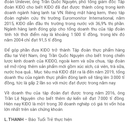
đoàn Unilever, ông Trần Quốc Nguyên, phó tổng giám đốc Tập
đoàn KIDO cho biết KIDO đã đạt được thành công trong kinh
doanh ngành hàng lạnh tại VN. Riêng mặt hàng kem, theo tập
đoàn nghiên cứu thị trường Euromonitor International, năm
2015, KIDO dẫn đầu thị trường trong nước với 36,9% thị phần.
Ngành hàng lạnh đóng góp cho tổng doanh thu của tập đoàn
tính tới thời điểm này là khoảng 1.500 tỉ đồng, trong khi đó
năm 2004 chỉ đạt 91,5 tỉ đồng.
Để góp phần đưa KIDO trở thành Tập đoàn thực phẩm hàng
đầu tại Việt Nam, ông Trần Quốc Nguyên cho biết trong chiến
lược kinh doanh của KIDDO, ngoài kem và sữa chua, tập đoàn
sẽ mở rộng thêm sản phẩm mới gồm xúc xích, cá viên, trà sữa,
nước hoa quả… Mục tiêu mà KIDO đặt ra là đến năm 2019, tổng
doanh thu của ngành thực phẩm đông lạnh sẽ tăng lên 3.000 tỉ
đồng, tức là gấp 2 lần so với mức đạt được trong năm nay.
Về doanh thu của tập đoàn đạt được trong năm 2016, ông
Trần Lệ Nguyên cho biết thêm dự kiến sẽ đạt 7.000 tỉ đồng.
Hiện nay KIDO là một trong 30 doanh nghiệp có giá trị vốn hóa
lớn nhất trên sàn chứng khoán.
L.THANH
– Báo Tuổi Trẻ thực hiện