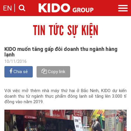
EN
TIN TỨC SỰ KIỆN
Giới thiệu
Câu chuyện KIDO
Ngành hàng
Chặng đường
Ngành dầu
Tin tức
KIDO muốn tăng gấp đôi doanh thu ngành hàng
Cam kết của KIDO
Ngành gia vị
lạnh
Tin tức & sự kiện
Nhà sáng lập
Nhà đầu tư
Ngành bánh
10/11/2016
Thông cáo báo chí của tập đoàn
Thông điệp
Liên hệ
Chia sẻ
Copy link
Ban điều hành
Nghề nghiệp
Báo cáo
Giới thiệu
Thông tin cổ phần
Với việc mở thêm nhà máy thứ hai ở Bắc Ninh, KIDO dự kiến
Nhu cầu tuyển dụng
doanh thu từ ngành thực phẩm đông lạnh sẽ tăng lên 3.000 tỉ
Các công ty thành viên
đồng vào năm 2019.
Liên hệ