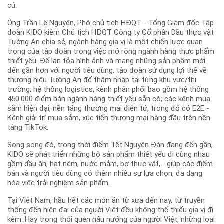
củ.
Ông Trần Lệ Nguyên, Phó chủ tịch HĐQT - Tổng Giám đốc Tập
đoàn KIDO kiêm Chủ tịch HĐQT Công ty Cổ phần Dầu thực vật
Tường An chia sẻ, ngành hàng gia vị là một chiến lược quan
trọng của tập đoàn trong việc mở rộng ngành hàng thực phẩm
thiết yếu. Để lan tỏa hình ảnh và mang những sản phẩm mới
đến gần hơn với người tiêu dùng, tập đoàn sử dụng lợi thế về
thương hiệu Tường An để thâm nhập tại từng khu vực/thị
trường; hệ thống logistics, kênh phân phối bao gồm hệ thống
450.000 điểm bán ngành hàng thiết yếu sẵn có; các kênh mua
sắm hiện đại, nền tảng thương mại điện tử, trong đó có E2E -
Kênh giải trí mua sắm, xúc tiến thương mại hàng đầu trên nền
tảng TikTok.
Song song đó, trong thời điểm Tết Nguyên Đán đang đến gần,
KIDO sẽ phát triển những bộ sản phẩm thiết yếu đi cùng nhau
gồm dầu ăn, hạt nêm, nước mắm, bơ thực vật,… giúp các điểm
bán và người tiêu dùng có thêm nhiều sự lựa chọn, đa dạng
hóa việc trải nghiệm sản phẩm.
Tại Việt Nam, hầu hết các món ăn từ xưa đến nay, từ truyền
thống đến hiện đại của người Việt đều không thể thiếu gia vị đi
kèm. Hay trong thói quen nấu nướng của người Việt, những loại