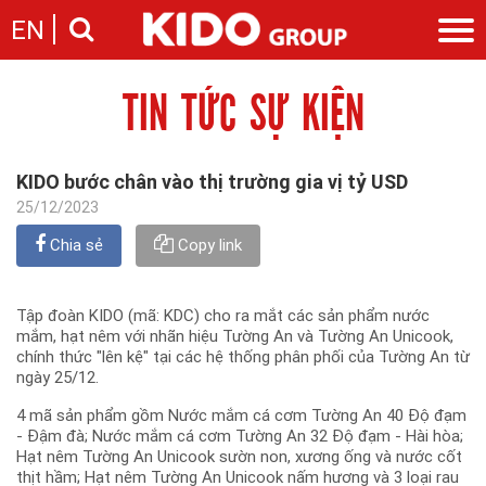
EN
TIN TỨC SỰ KIỆN
Giới thiệu
Câu chuyện KIDO
Ngành hàng
Chặng đường
Ngành dầu
Tin tức
KIDO bước chân vào thị trường gia vị tỷ USD
Cam kết của KIDO
Ngành gia vị
Tin tức & sự kiện
25/12/2023
Nhà sáng lập
Nhà đầu tư
Ngành bánh
Thông cáo báo chí của tập đoàn
Thông điệp
Chia sẻ
Copy link
Liên hệ
Ban điều hành
Nghề nghiệp
Báo cáo
Tập đoàn KIDO (mã: KDC) cho ra mắt các sản phẩm nước
Giới thiệu
Thông tin cổ phần
mắm, hạt nêm với nhãn hiệu Tường An và Tường An Unicook,
Nhu cầu tuyển dụng
chính thức "lên kệ" tại các hệ thống phân phối của Tường An từ
Các công ty thành viên
ngày 25/12.
Liên hệ
4 mã sản phẩm gồm Nước mắm cá cơm Tường An 40 Độ đạm
- Đậm đà; Nước mắm cá cơm Tường An 32 Độ đạm - Hài hòa;
Hạt nêm Tường An Unicook sườn non, xương ống và nước cốt
thịt hầm; Hạt nêm Tường An Unicook nấm hương và 3 loại rau