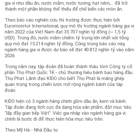
gia vị như dầu ăn, nước mắm, nước tương, hạt nêm,… đã trở
thành một phần không thể thiếu để chế biến các món ăn.
Theo báo cáo nghiên cứu thị trường được thực hiện bởi
Euromonitor International, quy mô thị trường ngành hàng gia vị
năm 2022 của Việt Nam đạt 35.707 nghìn tỷ đồng (~ 1,5 tỷ
USD). Trong đó, nước mắm chiếm tỷ trọng lớn nhất với tổng
quy mô đạt 15.214 nghìn tỷ đồng. Cũng trong báo cáo này,
ngành hàng gia vị được dự báo sẽ đạt 40.812 nghìn tỷ vào năm
2026.
Trong năm nay, tập đoàn đã hoàn thành thâu tóm Công ty cổ
phần Thọ Phát Quốc Tế - chủ thương hiệu bánh bao hàng đầu
Thọ Phát. Lãnh đạo KIDO cho biết Thọ Phát là mảng ghép
quan trọng trong chiến lược mở rộng ngành bánh của tập
đoàn.
KIDO hiện có 3 ngành hàng chính gồm dầu ăn, kem và bánh.
Tập đoàn đang tích cực đa dạng hóa sản phẩm, đặt mục tiêu
"lấp đầy gian bếp Việt". Việc gia nhập vào ngành hàng gia vị
chính là bước đi để thực hiện hóa mục tiêu trên.
Theo Mỹ Hà - Nhà Đầu tư