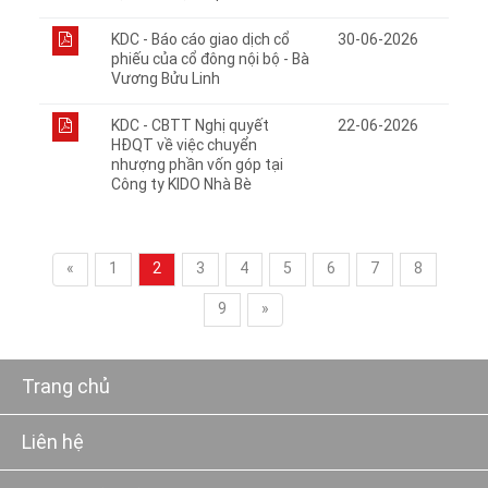
KDC - Báo cáo giao dịch cổ
30-06-2026
phiếu của cổ đông nội bộ - Bà
Vương Bửu Linh
KDC - CBTT Nghị quyết
22-06-2026
HĐQT về việc chuyển
nhượng phần vốn góp tại
Công ty KIDO Nhà Bè
«
1
2
3
4
5
6
7
8
9
»
Trang chủ
Liên hệ