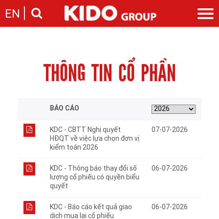
EN
Giới thiệu
Câu chuyện KIDO
Ngành hàng
THÔNG TIN CỔ PHẦN
Chặng đường
Ngành dầu
Tin tức
Cam kết của KIDO
Ngành gia vị
Tin tức & sự kiện
Nhà sáng lập
Nhà đầu tư
Ngành bánh
Thông cáo báo chí của tập đoàn
BÁO CÁO
Thông điệp
Liên hệ
Ban điều hành
KDC - CBTT Nghị quyết
07-07-2026
Nghề nghiệp
Báo cáo
HĐQT về việc lựa chọn đơn vị
Giới thiệu
kiểm toán 2026
Thông tin cổ phần
Nhu cầu tuyển dụng
Các công ty thành viên
KDC - Thông báo thay đổi số
06-07-2026
Liên hệ
lượng cổ phiếu có quyền biểu
quyết
KDC - Báo cáo kết quả giao
06-07-2026
dịch mua lại cổ phiếu