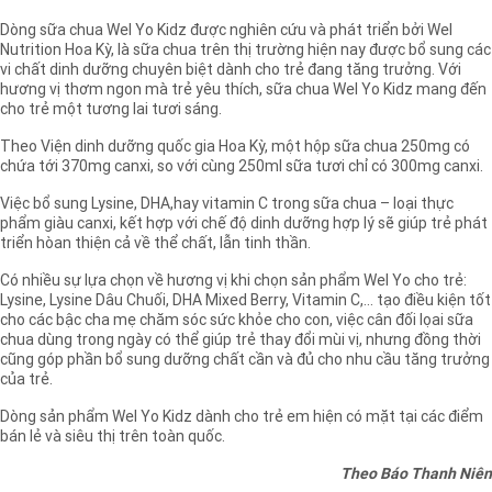
Dòng sữa chua Wel Yo Kidz được nghiên cứu và phát triển bởi Wel
Nutrition Hoa Kỳ, là sữa chua trên thị trường hiện nay được bổ sung các
vi chất dinh dưỡng chuyên biệt dành cho trẻ đang tăng trưởng. Với
hương vị thơm ngon mà trẻ yêu thích, sữa chua Wel Yo Kidz mang đến
cho trẻ một tương lai tươi sáng.
Theo Viện dinh dưỡng quốc gia Hoa Kỳ, một hộp sữa chua 250mg có
chứa tới 370mg canxi, so với cùng 250ml sữa tươi chỉ có 300mg canxi.
Việc bổ sung Lysine, DHA,hay vitamin C trong sữa chua – loại thực
phẩm giàu canxi, kết hợp với chế độ dinh dưỡng hợp lý sẽ giúp trẻ phát
triển hòan thiện cả về thể chất, lẫn tinh thần.
Có nhiều sự lựa chọn về hương vị khi chọn sản phẩm Wel Yo cho trẻ:
Lysine, Lysine Dâu Chuối, DHA Mixed Berry, Vitamin C,… tạo điều kiện tốt
cho các bậc cha mẹ chăm sóc sức khỏe cho con, việc cân đối lọai sữa
chua dùng trong ngày có thể giúp trẻ thay đổi mùi vị, nhưng đồng thời
cũng góp phần bổ sung dưỡng chất cần và đủ cho nhu cầu tăng trưởng
của trẻ.
Dòng sản phẩm Wel Yo Kidz dành cho trẻ em hiện có mặt tại các điểm
bán lẻ và siêu thị trên toàn quốc.
Theo Báo Thanh Niên