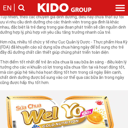
Người Việt Nam thường có thói quen dùng chung một loại sản phẩm
EN
sữa chua cho cả gia đình.
Tuy nhiên, theo các chuyên gia dinh dưỡng, điều này chưa thật sự tối
ưu vì nhu cầu dinh dưỡng cho các thành viên trong gia đình là khác
Giới thiệu
nhau, đặc biệt là trẻ đang trong giai đoạn phát triển sẽ cần nguồn dinh
dưỡng hợp lý, phù hợp với yêu cầu tăng trưởng nhanh của trẻ.
Câu chuyện KIDO
Ngành hàng
Chặng đường
Hơn nữa, nhiều tổ chức y tế như Cục Quản lý Dược - Thực phẩm Hoa Kỳ
Ngành dầu
Tin tức
(FDA) đã khuyến cáo sử dụng sữa chua hàng ngày để bổ sung cho trẻ
Cam kết của KIDO
Ngành gia vị
đầy đủ dưỡng chất cần thiết giúp chúng phát triển toàn diện.
Tin tức & sự kiện
Nhà sáng lập
Nhà đầu tư
Ngành bánh
Thông cáo báo chí của tập đoàn
Thời điểm tốt nhất để trẻ ăn sữa chua là sau bữa ăn sáng - điều kiện lý
Thông điệp
tưởng cho các vi khuẩn có lợi trong sữa chua tồn tại và hoạt động tốt,
Liên hệ
Ban điều hành
mà còn giúp hệ tiêu hóa họat động tốt hơn trong cả ngày. Bên cạnh,
chất dinh dưỡng được bổ sung vào cơ thể qua các bữa ăn trong ngày
Nghề nghiệp
Báo cáo
cũng được hấp thụ tốt hơn.
Giới thiệu
Thông tin cổ phần
Nhu cầu tuyển dụng
Các công ty thành viên
Liên hệ