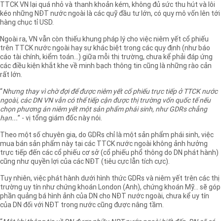
TTCK VN lại quá nhỏ và thanh khoản kém, không đủ sức thu hút và lôi
kéo những NĐT nước ngoài là các quỹ đầu tư lớn, có quy mô vốn lên tới
hàng chục tỉ USD.
Ngoài ra, VN vẫn còn thiếu khung pháp lý cho việc niêm yết cổ phiếu
trên TTCK nước ngoài hay sự khác biệt trong các quy định (như báo
cáo tài chính, kiểm toán...) giữa mỗi thị trường, chưa kể phải đáp ứng
các điều kiện khắt khe về minh bạch thông tin cũng là những rào cản
rất lớn.
“
Nhưng thay vì chờ đợi để được niêm yết cổ phiếu trực tiếp ở TTCK nước
ngoài, các DN VN vẫn có thể tiếp cận được thị trường vốn quốc tế nếu
chọn phương án niêm yết một sản phẩm phái sinh, như GDRs chẳng
hạn...
” - vị tổng giám đốc này nói.
Theo một số chuyên gia, do GDRs chỉ là một sản phẩm phái sinh, việc
mua bán sản phẩm này tại các TTCK nước ngoài không ảnh hưởng
trực tiếp đến các cổ phiếu cơ sở (cổ phiếu phổ thông do DN phát hành)
cũng như quyền lợi của các NĐT (tiêu cực lẫn tích cực).
Tuy nhiên, việc phát hành dưới hình thức GDRs và niêm yết trên các thị
trường uy tín như chứng khoán London (Anh), chứng khoán Mỹ... sẽ góp
phần quảng bá hình ảnh của DN cho NĐT nước ngoài, chưa kể uy tín
của DN đối với NĐT trong nước cũng được nâng tầm.