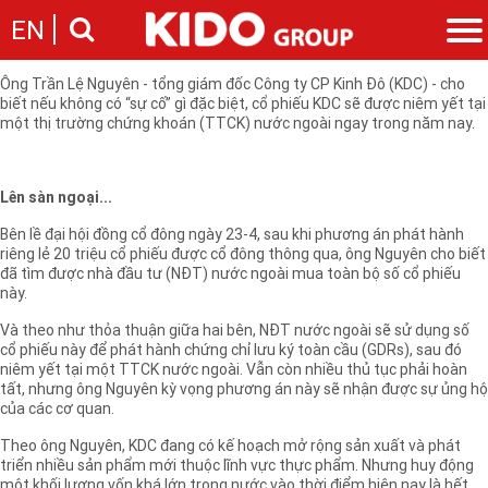
Trong nỗ lực xoay xở tìm vốn cho hoạt động sản xuất kinh doanh, nhiều
EN
doanh nghiệp (DN) đã tính đến phương án niêm yết cổ phiếu trên sàn
ngoại bằng con đường gián tiếp...
Ông Trần Lệ Nguyên - tổng giám đốc Công ty CP Kinh Đô (KDC) - cho
Giới thiệu
biết nếu không có “sự cố” gì đặc biệt, cổ phiếu KDC sẽ được niêm yết tại
một thị trường chứng khoán (TTCK) nước ngoài ngay trong năm nay.
Câu chuyện KIDO
Ngành hàng
Chặng đường
Ngành dầu
Tin tức
Cam kết của KIDO
Ngành gia vị
Lên sàn ngoại...
Tin tức & sự kiện
Nhà sáng lập
Nhà đầu tư
Ngành bánh
Bên lề đại hội đồng cổ đông ngày 23-4, sau khi phương án phát hành
Thông cáo báo chí của tập đoàn
Thông điệp
riêng lẻ 20 triệu cổ phiếu được cổ đông thông qua, ông Nguyên cho biết
Liên hệ
đã tìm được nhà đầu tư (NĐT) nước ngoài mua toàn bộ số cổ phiếu
Ban điều hành
này.
Nghề nghiệp
Báo cáo
Giới thiệu
Và theo như thỏa thuận giữa hai bên, NĐT nước ngoài sẽ sử dụng số
Thông tin cổ phần
cổ phiếu này để phát hành chứng chỉ lưu ký toàn cầu (GDRs), sau đó
Nhu cầu tuyển dụng
Các công ty thành viên
niêm yết tại một TTCK nước ngoài. Vẫn còn nhiều thủ tục phải hoàn
tất, nhưng ông Nguyên kỳ vọng phương án này sẽ nhận được sự ủng hộ
Liên hệ
của các cơ quan.
Theo ông Nguyên, KDC đang có kế hoạch mở rộng sản xuất và phát
triển nhiều sản phẩm mới thuộc lĩnh vực thực phẩm. Nhưng huy động
một khối lượng vốn khá lớn trong nước vào thời điểm hiện nay là hết