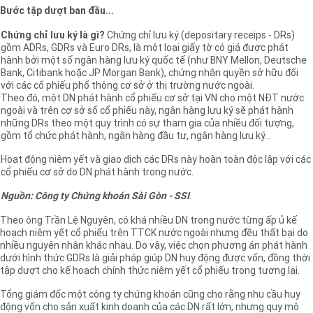
Bước tập dượt ban đầu...
Chứng chỉ lưu ký là gì?
Chứng chỉ lưu ký (depositary receips - DRs)
gồm ADRs, GDRs và Euro DRs, là một loại giấy tờ có giá được phát
hành bởi một số ngân hàng lưu ký quốc tế (như BNY Mellon, Deutsche
Bank, Citibank hoặc JP Morgan Bank), chứng nhận quyền sở hữu đối
với các cổ phiếu phổ thông cơ sở ở thị trường nước ngoài.
Theo đó, một DN phát hành cổ phiếu cơ sở tại VN cho một NĐT nước
ngoài và trên cơ sở số cổ phiếu này, ngân hàng lưu ký sẽ phát hành
những DRs theo một quy trình có sự tham gia của nhiều đối tượng,
gồm tổ chức phát hành, ngân hàng đầu tư, ngân hàng lưu ký...
Hoạt động niêm yết và giao dịch các DRs này hoàn toàn độc lập với các
cổ phiếu cơ sở do DN phát hành trong nước.
Nguồn: Công ty Chứng khoán Sài Gòn - SSI
.
Theo ông Trần Lệ Nguyên, có khá nhiều DN trong nước từng ấp ủ kế
hoạch niêm yết cổ phiếu trên TTCK nước ngoài nhưng đều thất bại do
nhiều nguyên nhân khác nhau. Do vậy, việc chọn phương án phát hành
dưới hình thức GDRs là giải pháp giúp DN huy động được vốn, đồng thời
tập dượt cho kế hoạch chính thức niêm yết cổ phiếu trong tương lai.
Tổng giám đốc một công ty chứng khoán cũng cho rằng nhu cầu huy
động vốn cho sản xuất kinh doanh của các DN rất lớn, nhưng quy mô