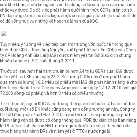
sức khó khăn, chưa kể nguồn vốn tín dụng có lãi suất quá cao mà chưa
chắc vay được. Do đó việc phát hành dưới hình thức GDRs, trên cơ sở
DN đáp ứng được các điều kiện, được xem là giải pháp hiệu quả nhất để
có đủ vốn phục vụ những kế hoạch dài hạn của KDC.
Tuy nhiên, ý tưởng về việc tiếp cận thị trường vốn quốc tế thông qua
hình thức GDRs, theo ông Nguyên, xuất phát từ sự kiện GDRs của Công
ty CP Hoàng Anh Gia Lai (HAG) được niêm yết tại Sở Giao dịch chứng
khoán London (LSE) cuối tháng 3-2011.
Trước đó, sau hơn hai năm chuẩn bị, hơn 24 triệu GDRs của HAG được
niêm yết tại LSE vào ngày 23-3. Số lượng GDRs này được phát hành
dựa trên số lượng 16,2 triệu cổ phiếu mà HAG đã phát hành riêng lẻ cho
Deutsche Bank Trust Company Americas vào ngày 17-12-2010 (với giá
72.000 đồng/cổ phiếu) và hơn 8 triệu cổ phiếu thưởng.
Trên thực tế, ngoài KDC đang trong thời gian chờ hoàn tất các thủ tục
cuối cùng, một số DN khác cũng đang tính đến phương án này, Công ty
CP bất động sản Phát Đạt (PDR) là một ví dụ. Theo phương án phát
hành tăng vốn đã được cổ đông thông qua, PDR dự kiến chào bán riêng
lẻ 18 triệu cổ phiếu cho NĐT nước ngoài được lựa chọn theo tiêu chí
thực hiện phát hành DRs và niêm yết ở TTCK nước ngoài.