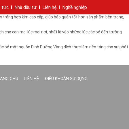
 là loại sữa dành cho trẻ đang tăng trưởng với một tỉ lệ tối ưu các
n tức
Nhà đầu tư
Liên hệ
Nghề nghiệp
ấy tráng hợp kim cao cấp, giúp bảo quản tốt hơn sản phẩm bên trong,
hí của tập đoàn
bánh
cáo
Cam kết của KIDO
Thông tin cổ phần
Nhà sáng lập
Các công ty thành viên
Liên hệ
h cho con mọi lúc mọi nơi, nhất là vào những lúc các bé đến trường
 các bé một nguồn Dinh Dưỡng Vàng đích thực làm nền tảng cho sự phát
ANG CHỦ
LIÊN HỆ
ĐIỀU KHOẢN SỬ DỤNG