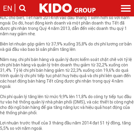
Lợi nhuận trước thuế của 3 tháng đầu năm 2014 của CTCP Kinh Đô
EN
(mã KDC - HOSE) đạt 51 tỷ đồng, tăng 5,5% so với năm ngoái.
KDC cho biết, Tết năm 2014 rơi vào đầu tháng 1 sớm hơn so với năm
ngoái. Do đó, hoạt động kinh doanh và một phần doanh thu Tết đã
Giới thiệu
được ghi nhận trong Quý 4 năm 2013, dẫn đến việc doanh thu quý 1
năm nay giảm nhẹ.
Câu chuyện KIDO
Ngành hàng
Chặng đường
Biên lợi nhuận gộp giảm từ 37,9% xuống 35,8% do chi phí lương cơ bản
Ngành dầu
Tin tức
và giá đầu vào bao bì sản phẩm tăng lên.
Cam kết của KIDO
Ngành gia vị
Tin tức & sự kiện
Nhà sáng lập
Nhà đầu tư
Năm nay, chi phí bán hàng và quản lý được kiểm soát chặt chẽ với tỷ lệ
Ngành bánh
Thông cáo báo chí của tập đoàn
chi phí bán hàng và quản lý trên doanh thu giảm từ 32,2% xuống còn
Thông điệp
31,4%. Tỷ lệ chi phí bán hàng giảm từ 22,3% xuống còn 19,6% do quá
Liên hệ
Ban điều hành
trình quản lý chi phí tiếp tục phát huy hiệu quả và chi phí liên quan đến
các hoạt động bán hàng Tết cũng được ghi nhận trong quý 4 năm
Nghề nghiệp
Báo cáo
ngoái.
Giới thiệu
Thông tin cổ phần
Chi phí quản lý tăng lên từ mức 9,9% lên 11,8% do công ty tiếp tục đầu
Nhu cầu tuyển dụng
Các công ty thành viên
tư vào hệ thống quản lý nhà phân phối (DMS), và các thiết bị công nghệ
cho đội ngũ bán hàng để gia tăng năng lực và hiệu quả hoạt động của
Liên hệ
hệ thống phân phối.
Lợi nhuận trước thuế của 3 tháng đầu năm 2014 đạt 51 tỷ đồng, tăng
5,5% so với năm ngoái.