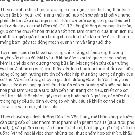
Theo các nhà khoa học, bữa sáng có tác dụng kích thích hệ thần kinh
giúp não bộ thoát khỏi trạng thái ngủ, tạo nên sự sảng khoái và hưng
phấn để bắt đầu một ngày mới. Hơn nữa, bữa sáng còn giúp điều tiết
dịch vị dạ dày sau một đêm dài (10-12 tiếng) không dung nạp thức ăn,
giúp cơ thể chuyển hóa thức ăn tốt hơn, làm chậm đi quá trình tích trữ
mỡ thừa, giúp giảm hàm lượng cholesterol xấu lâu ngày đọng thành
mảng bám, gây tắc động mạch quanh tim và tăng tuổi thọ.
Tuy nhiên, các nhà khoa học cũng chỉ ra rằng, chỉ ăn sáng thường
xuyên vẫn chưa đủ. Một yếu tố khác đóng vai trò quan trọng không
kém là chế độ dinh dưỡng trong bữa ăn. Một nghiên cứu của trường
Đại học Alabama (Anh) cho thấy, việc lựa chọn loại thực phẩm vào bữa
sáng cũng ảnh hưởng rất lớn đến việc hấp thụ năng lượng cả ngày của
cơ thể. Về vấn đề này, chuyên gia dinh dưỡng Đào Thị Yến Thủy cho
rằng, việc dung nạp quá nhiều thức ăn vào buổi sáng sẽ khiến hệ tiêu
hóa phải làm việc quá sức, dẫn đến tình trạng khó tiêu, khiến cho cơ
thể trao đổi chất chậm, gây ra chứng buồn ngủ. Ngoài ra, các bữa ăn
trong ngày đều dư dinh dưỡng so với nhu cầu sẽ khiến cơ thể dễ bị
thừa cân và mắc bệnh béo phì.
Theo chuyên gia dinh dưỡng Đào Thị Yến Thủy, một bữa sáng lý tưởng
cần cung cấp đủ các nhóm thực phẩm: sản phẩm từ sữa (sữa tươi, pho
mát,…), sản phẩm cung cấp Glucid (bánh mì, bánh quy, ngũ cốc) và thức
uống. Vì thế, ngoài việc chọn những loại thực phẩm hợp sở thích, khẩu