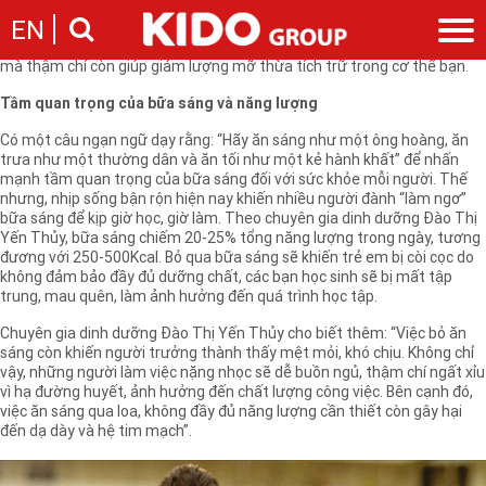
Bạn có biết, một chiếc bánh mì tươi cũng đủ cung cấp năng lượng cần
EN
thiết cho bữa sáng của bạn? Một bữa sáng đầy đủ năng lượng không
chỉ giúp bạn tăng khả năng tập trung, tăng sức khỏe, kéo dài tuổi thọ,
mà thậm chí còn giúp giảm lượng mỡ thừa tích trữ trong cơ thể bạn.
Giới thiệu
Tầm quan trọng của bữa sáng và năng lượng
Câu chuyện KIDO
Ngành hàng
Có một câu ngạn ngữ dạy rằng: “Hãy ăn sáng như một ông hoàng, ăn
Chặng đường
trưa như một thường dân và ăn tối như một kẻ hành khất” để nhấn
Ngành dầu
Tin tức
mạnh tầm quan trọng của bữa sáng đối với sức khỏe mỗi người. Thế
Cam kết của KIDO
Ngành gia vị
nhưng, nhịp sống bận rộn hiện nay khiến nhiều người đành “làm ngơ”
Tin tức & sự kiện
Nhà sáng lập
Nhà đầu tư
bữa sáng để kịp giờ học, giờ làm. Theo chuyên gia dinh dưỡng Đào Thị
Ngành bánh
Thông cáo báo chí của tập đoàn
Yến Thủy, bữa sáng chiếm 20-25% tổng năng lượng trong ngày, tương
Thông điệp
Liên hệ
đương với 250-500Kcal. Bỏ qua bữa sáng sẽ khiến trẻ em bị còi cọc do
Ban điều hành
không đảm bảo đầy đủ dưỡng chất, các bạn học sinh sẽ bị mất tập
Nghề nghiệp
trung, mau quên, làm ảnh hưởng đến quá trình học tập.
Báo cáo
Giới thiệu
Thông tin cổ phần
Chuyên gia dinh dưỡng Đào Thị Yến Thủy cho biết thêm: “Việc bỏ ăn
sáng còn khiến người trưởng thành thấy mệt mỏi, khó chịu. Không chỉ
Nhu cầu tuyển dụng
Các công ty thành viên
vậy, những người làm việc nặng nhọc sẽ dễ buồn ngủ, thậm chí ngất xỉu
Liên hệ
vì hạ đường huyết, ảnh hưởng đến chất lượng công việc. Bên cạnh đó,
việc ăn sáng qua loa, không đầy đủ năng lượng cần thiết còn gây hại
đến dạ dày và hệ tim mạch”.