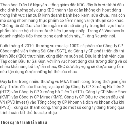
Theo ông Trần Lệ Nguyên - tổng giám đốc KDC, đây là bước khởi đầu
cho định hướng xây dựng KDC thành tập đoàn không chỉ hoạt động
trong lĩnh vực sản xuất kinh doanh bánh kẹo, kem, sữa chua... mà còn
mở sang nhóm hàng thực phẩm có tiềm năng và lợi nhuận cao khác.
“Chúng tôi đã đưa vào tầm ngắm một số công ty trong lĩnh vực thực
phẩm, khi cơ hội chín muồi sẽ tiếp tục sáp nhập. Trong đó Vinabico là
doanh nghiệp tiếp theo trong danh sách này...” - ông Nguyên nói.
Cuối tháng 4-2010, thương vụ mua lại 100% cổ phần của Công ty CP
Công nghệ viễn thông Sài Gòn (SGT), do Công ty CP phát triển đô thị
Kinh Bắc (KBC) thực hiện, cũng diễn ra suôn sẻ. Đều là thành viên của
Tập đoàn Đầu tư Sài Gòn, với lĩnh vực hoạt động khá tương đồng và có
nhiều khả năng bổ trợ lẫn nhau, KBC được kỳ vọng sẽ được nâng tầm
nếu tận dụng được những lợi thế của nhau.
Đây là hai trong nhiều thương vụ M&A thành công trong thời gian gần
đây. Trước đó, các thương vụ sáp nhập Công ty CP Ximăng Hà Tiên 2
(HT2) vào Công ty CP Ximăng Hà Tiên 1 (HT1), Công ty CP Mirae Fiber
(KMF) vào Công ty CP Mirae (KMR), Công ty CP Đầu tư khoan dầu khí
VN (PVD Invest) vào Tổng công ty CP Khoan và dịch vụ khoan dầu khí
(PVD)... cũng đã thành công, trong đó một số công ty đang trong quá
trình hoàn tất thủ tục sáp nhập.
Thôi cạnh tranh lẫn nhau