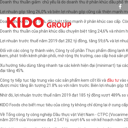
Doanh thu thuần giảm chủ yếu là do doanh thu ở phân khúc dầu phổ t
Lợi nhuận gộp tăng 26,0% và biên lợi nhuận gộp cũng cải thiện mạnh m
Doanh thu kem tăng 10%, đặc biệt tăng mạnh ở phân khúc cao cấp. Công 
Doanh thu thuần của phân khúc dầu chuyên biệt tăng 24,6% và nhóm hà
Lợi nhuận trước thuế năm 2019 đạt 282 tỷ đồng, tăng 59,6% và lợi nhuậ
Đối với các công ty thành viên, Công ty cổ phần Thực phẩm đông lạnh 
kem, phát triển kênh phân phối, mở rộng thị trường, cao cấp hoá sản ph
Xu hướng tiêu dùng tăng nhanh tại các kênh hiện đại (minimart) tại các
đại tăng 45%.
Công ty tiếp tục tập trung vào các sản phẩm kem cốt lõi và
đầu tư
vào 
được mức tăng ấn tượng 21.8% so với năm trước. Biên lợi nhuận gộp tă
Nhờ đó, lợi nhuận trước thuế năm 2019 đạt 185 tỷ đồng vượt 489% so 
KIDO Foods cho biết mục tiêu của công ty không chỉ dừng lại ở cung c
Về Tổng công ty công nghiệp Dầu thực vật Việt Nam - CTPC (Vocarimex 
năm 2019 của Vocarimex đạt 2.547 tỷ, vượt 6% so với kế hoạch năm 20