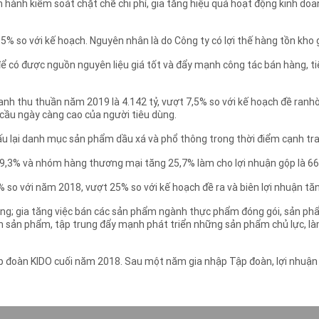
ành kiểm soát chặt chẽ chi phí, gia tăng hiệu quả hoạt động kinh doanh
 so với kế hoạch. Nguyên nhân là do Công ty có lợi thế hàng tồn kho g
ể có được nguồn nguyên liệu giá tốt và đẩy mạnh công tác bán hàng, t
nh thu thuần năm 2019 là 4.142 tỷ, vượt 7,5% so với kế hoạch đề ranh
cầu ngày càng cao của người tiêu dùng.
 lại danh mục sản phẩm dầu xá và phổ thông trong thời điểm cạnh tran
9,3% và nhóm hàng thương mại tăng 25,7% làm cho lợi nhuận gộp là 661
so với năm 2018, vượt 25% so với kế hoạch đề ra và biên lợi nhuận tăn
àng; gia tăng việc bán các sản phẩm ngành thực phẩm đóng gói, sản p
iến sản phẩm, tập trung đẩy mạnh phát triển những sản phẩm chủ lực, 
ập đoàn KIDO cuối năm 2018. Sau một năm gia nhập Tập đoàn, lợi nhuận