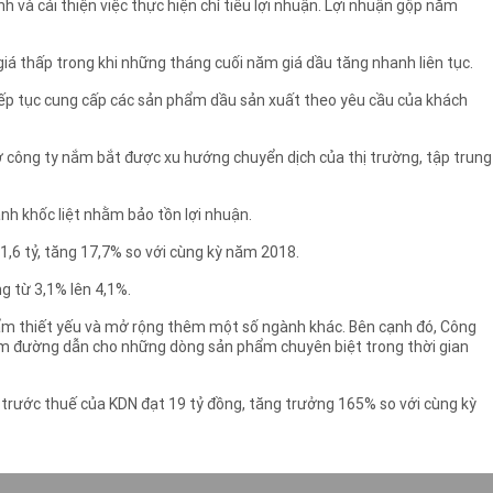
 và cải thiện việc thực hiện chỉ tiêu lợi nhuận. Lợi nhuận gộp năm
iá thấp trong khi những tháng cuối năm giá dầu tăng nhanh liên tục.
iếp tục cung cấp các sản phẩm dầu sản xuất theo yêu cầu của khách
ờ công ty nắm bắt được xu hướng chuyển dịch của thị trường, tập trung
h khốc liệt nhằm bảo tồn lợi nhuận.
,6 tỷ, tăng 17,7% so với cùng kỳ năm 2018.
g từ 3,1% lên 4,1%.
hẩm thiết yếu và mở rộng thêm một số ngành khác. Bên cạnh đó, Công
làm đường dẫn cho những dòng sản phẩm chuyên biệt trong thời gian
 trước thuế của KDN đạt 19 tỷ đồng, tăng trưởng 165% so với cùng kỳ