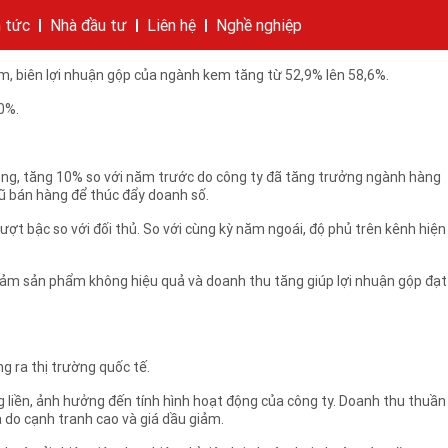
n, ngành lạnh chiếm 19% và các ngành khác chiếm 2%.
n tức
Nhà đầu tư
Liên hệ
Nghề nghiệp
ấp hóa của Tập đoàn.
hí của tập đoàn
bánh
cáo
Cam kết của KIDO
Thông tin cổ phần
Nhà sáng lập
Các công ty thành viên
Liên hệ
m, biên lợi nhuận gộp của ngành kem tăng từ 52,9% lên 58,6%.
0%.
ồng, tăng 10% so với năm trước do công ty đã tăng trưởng ngành hàng
gũ bán hàng để thúc đẩy doanh số.
ợt bậc so với đối thủ. So với cùng kỳ năm ngoái, độ phủ trên kênh hiện
giảm sản phẩm không hiệu quả và doanh thu tăng giúp lợi nhuận gộp đạt
 ra thị trường quốc tế.
 liền, ảnh hưởng đến tính hình hoạt động của công ty. Doanh thu thuần
do cạnh tranh cao và giá dầu giảm.