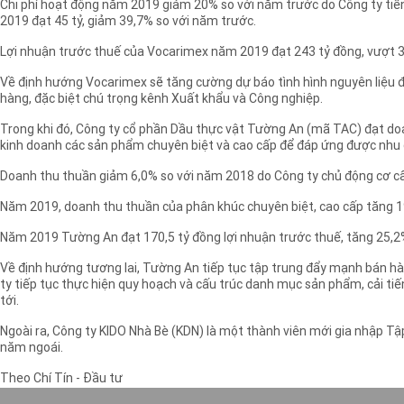
Chi phí hoạt động năm 2019 giảm 20% so với năm trước do Công ty tiến h
2019 đạt 45 tỷ, giảm 39,7% so với năm trước.
Lợi nhuận trước thuế của Vocarimex năm 2019 đạt 243 tỷ đồng, vượt 35%
Về định hướng Vocarimex sẽ tăng cường dự báo tình hình nguyên liệu đ
hàng, đặc biệt chú trọng kênh Xuất khẩu và Công nghiệp.
Trong khi đó, Công ty cổ phần Dầu thực vật Tường An (mã TAC) đạt doa
kinh doanh các sản phẩm chuyên biệt và cao cấp để đáp ứng được nhu 
Doanh thu thuần giảm 6,0% so với năm 2018 do Công ty chủ động cơ cấu
Năm 2019, doanh thu thuần của phân khúc chuyên biệt, cao cấp tăng 1
Năm 2019 Tường An đạt 170,5 tỷ đồng lợi nhuận trước thuế, tăng 25,2% 
Về định hướng tương lai, Tường An tiếp tục tập trung đẩy mạnh bán h
ty tiếp tục thực hiện quy hoạch và cấu trúc danh mục sản phẩm, cải t
tới.
Ngoài ra, Công ty KIDO Nhà Bè (KDN) là một thành viên mới gia nhập T
năm ngoái.
Theo Chí Tín - Đầu tư