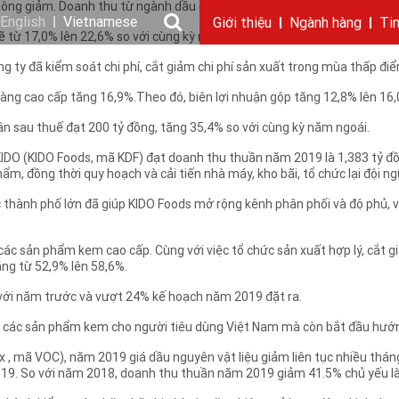
hông giảm. Doanh thu từ ngành dầu chiếm 79% doanh thu toàn Tập đoà
English
Vietnamese
Giới thiệu
Ngành hàng
Ti
ẽ từ 17,0% lên 22,6% so với cùng kỳ năm 2018 chủ yếu chiến lược cao c
Câu chuyện KIDO
Ngành dầu
Tin tức & sự kiện
Thông điệp
Giới thiệu
Nhu cầu tuyển dụng
Ngành gia vị
Ban điều hành
Chặng đường
Thông cáo báo c
Ngành 
Báo 
ty đã kiểm soát chi phí, cắt giảm chi phí sản xuất trong mùa thấp điể
ng cao cấp tăng 16,9%.Theo đó, biên lợi nhuận gộp tăng 12,8% lên 16,
n sau thuế đạt 200 tỷ đồng, tăng 35,4% so với cùng kỳ năm ngoái.
KIDO (KIDO Foods, mã KDF) đạt doanh thu thuần năm 2019 là 1,383 tỷ đ
ẩm, đồng thời quy hoạch và cải tiến nhà máy, kho bãi, tổ chức lại đội n
 thành phố lớn đã giúp KIDO Foods mở rộng kênh phân phối và độ phủ, vư
các sản phẩm kem cao cấp. Cùng với việc tổ chức sản xuất hợp lý, cắt 
ng từ 52,9% lên 58,6%.
với năm trước và vượt 24% kế hoạch năm 2019 đặt ra.
ấp các sản phẩm kem cho người tiêu dùng Việt Nam mà còn bắt đầu hướng
, mã VOC), năm 2019 giá dầu nguyên vật liệu giảm liên tục nhiều tháng
19. So với năm 2018, doanh thu thuần năm 2019 giảm 41.5% chủ yếu là 