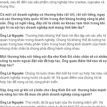
snack, sau đó đến các sản phẩm công nghiệp như cracker, cupcake và
trung thu.
Có một số doanh nghiệp có thương hiệu rất tốt, rất nổi tiếng, ngay
cả các thương hiệu quốc tế lớn trong đợt khủng hoảng cũng bị phá
sản. Ông có nghĩ rằng, đây chỉ là chiếc áo khoác tạm thời trong khi
giá trị và nội lực doanh nghiệp mới mang tính bền lâu?
Ông Lệ Nguyên:
Thương hiệu không thể tách rời độc lập với các yếu tố
quan trọng khác trong doanh nghiệp. Chúng tôi không thể đo lường nó
quan trọng bao nhiêu phần trăm trong hoạt động kinh doanh của mình
nhưng chắc chắn là chúng phải đồng hành cùng nhau.
Một thương hiệu nổi tiếng nội địa như Kinh Đô chắc chắn sẽ có nhiều
công ty nước ngoài đặt vấn đề hợp tác. Ông quan điểm thế nào về sự
hợp tác?
Ông Lệ Nguyên:
Chúng tôi luôn chào đón bất kỳ một sự hợp tác nào, cả
doanh nghiệp trong nước và quốc tế. Và quan điểm của chúng tôi là
hợp tác để cùng có lợi, cùng phát triển.
Vậy, ông nói gì khi có ý kiến cho rằng Kinh Đô với thương hiệu mạnh
và năng lực lớn đã mua chi phối doanh nghiệp cùng ngành?
Ông Lệ Nguyên:
Thứ nhất, đó là quy luật của thị trường niêm yết. Và