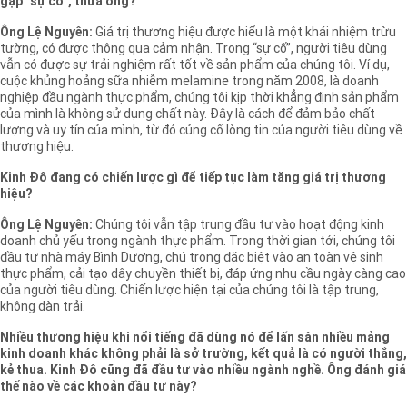
gặp “sự cố”, thưa ông?
Ông Lệ Nguyên:
Giá trị thương hiệu được hiểu là một khái nhiệm trừu
tường, có được thông qua cảm nhận. Trong “sự cố”, người tiêu dùng
vẫn có được sự trải nghiệm rất tốt về sản phẩm của chúng tôi. Ví dụ,
cuộc khủng hoảng sữa nhiễm melamine trong năm 2008, là doanh
nghiệp đầu ngành thực phẩm, chúng tôi kịp thời khẳng định sản phẩm
của mình là không sử dụng chất này. Đây là cách để đảm bảo chất
lượng và uy tín của mình, từ đó củng cố lòng tin của người tiêu dùng về
thương hiệu.
Kinh Đô đang có chiến lược gì để tiếp tục làm tăng giá trị thương
hiệu?
Ông Lệ Nguyên:
Chúng tôi vẫn tập trung đầu tư vào hoạt động kinh
doanh chủ yếu trong ngành thực phẩm. Trong thời gian tới, chúng tôi
đầu tư nhà máy Bình Dương, chú trọng đặc biệt vào an toàn vệ sinh
thực phẩm, cải tạo dây chuyền thiết bị, đáp ứng nhu cầu ngày càng cao
của người tiêu dùng. Chiến lược hiện tại của chúng tôi là tập trung,
không dàn trải.
Nhiều thương hiệu khi nổi tiếng đã dùng nó để lấn sân nhiều mảng
kinh doanh khác không phải là sở trường, kết quả là có người thắng,
kẻ thua. Kinh Đô cũng đã đầu tư vào nhiều ngành nghề. Ông đánh giá
thế nào về các khoản đầu tư này?