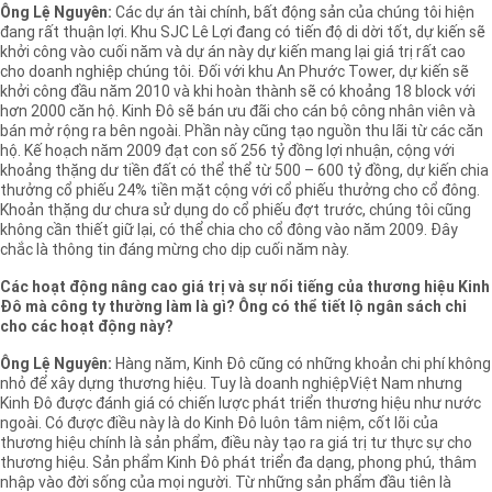
Ông Lệ Nguyên:
Các dự án tài chính, bất động sản của chúng tôi hiện
đang rất thuận lợi. Khu SJC Lê Lợi đang có tiến độ di dời tốt, dự kiến sẽ
khởi công vào cuối năm và dự án này dự kiến mang lại giá trị rất cao
cho doanh nghiệp chúng tôi. Đối với khu An Phước Tower, dự kiến sẽ
khởi công đầu năm 2010 và khi hoàn thành sẽ có khoảng 18 block với
hơn 2000 căn hộ. Kinh Đô sẽ bán ưu đãi cho cán bộ công nhân viên và
bán mở rộng ra bên ngoài. Phần này cũng tạo nguồn thu lãi từ các căn
hộ. Kế hoạch năm 2009 đạt con số 256 tỷ đồng lợi nhuận, cộng với
khoảng thặng dư tiền đất có thể thể từ 500 – 600 tỷ đồng, dự kiến chia
thưởng cổ phiếu 24% tiền mặt cộng với cổ phiếu thưởng cho cổ đông.
Khoản thặng dư chưa sử dụng do cổ phiếu đợt trước, chúng tôi cũng
không cần thiết giữ lại, có thể chia cho cổ đông vào năm 2009. Đây
chắc là thông tin đáng mừng cho dịp cuối năm này.
Các hoạt động nâng cao giá trị và sự nổi tiếng của thương hiệu Kinh
Đô mà công ty thường làm là gì? Ông có thể tiết lộ ngân sách chi
cho các hoạt động này?
Ông Lệ Nguyên:
Hàng năm, Kinh Đô cũng có những khoản chi phí không
nhỏ để xây dựng thương hiệu. Tuy là doanh nghiệpViệt Nam nhưng
Kinh Đô được đánh giá có chiến lược phát triển thương hiệu như nước
ngoài. Có được điều này là do Kinh Đô luôn tâm niệm, cốt lõi của
thương hiệu chính là sản phẩm, điều này tạo ra giá trị tư thực sự cho
thương hiệu. Sản phẩm Kinh Đô phát triển đa dạng, phong phú, thâm
nhập vào đời sống của mọi người. Từ những sản phẩm đầu tiên là