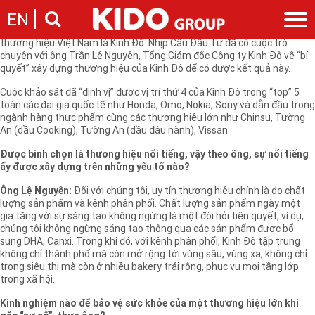
Trung tuần tháng 8, VCCI và Công ty nghiên cứu thị trường The Nielsen
EN
Vietnam công bố danh sách “500 thương hiệu nổi tiếng nhất Việt
Nam”. Trong đó, ở “top 5” là 4 thương hiệu nước ngoài, duy nhất có một
thương hiệu Việt Nam là Kinh Đô. Nhịp Cầu Đầu Tư đã có cuộc trò
chuyện với ông Trần Lệ Nguyên, Tổng Giám đốc Công ty Kinh Đô về “bí
Giới thiệu
quyết” xây dựng thương hiệu của Kinh Đô để có được kết quả này.
Câu chuyện KIDO
Ngành hàng
Cuộc khảo sát đã “định vị” được vị trí thứ 4 của Kinh Đô trong “top” 5
Chặng đường
toàn các đại gia quốc tế như Honda, Omo, Nokia, Sony và dẫn đầu trong
Ngành dầu
Tin tức
ngành hàng thực phẩm cùng các thương hiệu lớn như Chinsu, Tường
Cam kết của KIDO
Ngành gia vị
An (dầu Cooking), Tường An (dầu đậu nành), Vissan.
Tin tức & sự kiện
Nhà sáng lập
Nhà đầu tư
Ngành bánh
Thông cáo báo chí của tập đoàn
Được bình chọn là thương hiệu nổi tiếng, vậy theo ông, sự nổi tiếng
Thông điệp
Liên hệ
ấy được xây dựng trên những yếu tố nào?
Ban điều hành
Ông Lệ Nguyên:
Đối với chúng tôi, uy tín thương hiệu chính là do chất
Nghề nghiệp
Báo cáo
lượng sản phẩm và kênh phân phối. Chất lượng sản phẩm ngày một
Giới thiệu
Thông tin cổ phần
gia tăng với sự sáng tạo không ngừng là một đòi hỏi tiên quyết, ví dụ,
chúng tôi không ngừng sáng tạo thông qua các sản phẩm được bổ
Nhu cầu tuyển dụng
Các công ty thành viên
sung DHA, Canxi. Trong khi đó, với kênh phân phối, Kinh Đô tập trung
Liên hệ
không chỉ thành phố mà còn mở rộng tới vùng sâu, vùng xa, không chỉ
trong siêu thị mà còn ở nhiều bakery trải rộng, phục vụ mọi tầng lớp
trong xã hội.
Kinh nghiệm nào để bảo vệ sức khỏe của một thương hiệu lớn khi