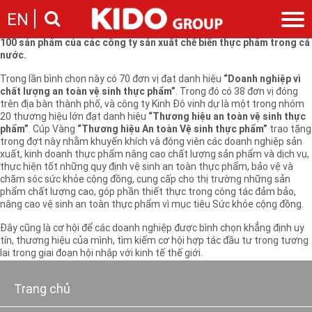
Ngày 18/04, tại nhà hát thành phố, Cục An toàn vệ sinh thực phẩm -
EN
Bộ Y tế đã tổ chức trao giải “Thương hiệu vàng ATVSTP” và “ Sản
phẩm an toàn vệ sinh thực phẩm” lần thứ I năm 2009 cho 70 đơn vị và
100 sản phẩm của các công ty sản xuất chế biến thực phẩm trong cả
nước.
Giới thiệu
Trong lần bình chọn này có 70 đơn vị đạt danh hiệu
“Doanh nghiệp vì
Câu chuyện KIDO
Ngành hàng
chất lượng an toàn vệ sinh thực phẩm”
. Trong đó có 38 đơn vị đóng
Chặng đường
trên địa bàn thành phố, và công ty Kinh Đô vinh dự là một trong nhóm
Ngành dầu
Tin tức
20 thương hiệu lớn đạt danh hiệu
“Thương hiệu an toàn vệ sinh thực
Cam kết của KIDO
Ngành gia vị
phẩm”
. Cúp Vàng
“Thương hiệu An toàn Vệ sinh thực phẩm”
trao tặng
Tin tức & sự kiện
Nhà sáng lập
Nhà đầu tư
trong đợt này nhằm khuyến khích và động viên các doanh nghiệp sản
Ngành bánh
Thông cáo báo chí của tập đoàn
xuất, kinh doanh thực phẩm nâng cao chất lượng sản phẩm và dịch vụ,
Thông điệp
Liên hệ
thực hiện tốt những quy định vệ sinh an toàn thực phẩm, bảo vệ và
Ban điều hành
chăm sóc sức khỏe cộng đồng, cung cấp cho thị trường những sản
Nghề nghiệp
phẩm chất lượng cao, góp phần thiết thực trong công tác đảm bảo,
Báo cáo
nâng cao vệ sinh an toàn thực phẩm vì mục tiêu Sức khỏe cộng đồng.
Giới thiệu
Thông tin cổ phần
Nhu cầu tuyển dụng
Đây cũng là cơ hội để các doanh nghiệp được bình chọn khẳng định uy
Các công ty thành viên
tín, thương hiệu của mình, tìm kiếm cơ hội hợp tác đầu tư trong tương
Liên hệ
lai trong giai đoạn hội nhập với kinh tế thế giới.
Trang chủ