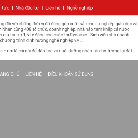
ợng cao để xây dựng và phát triển đất nước trong giai đoạn mới. Trong
giáo dục. Thông qua các chương trình tài trợ đã thể hiện sự quan tâm
n tức
Nhà đầu tư
Liên hệ
Nghề nghiệp
hí của tập đoàn
bánh
cáo
Cam kết của KIDO
Thông tin cổ phần
Nhà sáng lập
Các công ty thành viên
Liên hệ
ng đối với những đơn vị đã đóng góp xuất sắc cho sự nghiệp giáo dục và
iện Nhân cùng 408 tổ chức, doanh nghiệp, nhà hảo tâm khắp cả nước.
gia tài trợ 1,5 tỷ đồng cho cuộc thi Dynamic - Sinh viên nhà doanh
chương trình định hướng nghề nghiệp v.v ...
 – nơi là cái nôi để đào tạo và nuôi dưỡng nhân tài cho tương lai đất
ANG CHỦ
LIÊN HỆ
ĐIỀU KHOẢN SỬ DỤNG