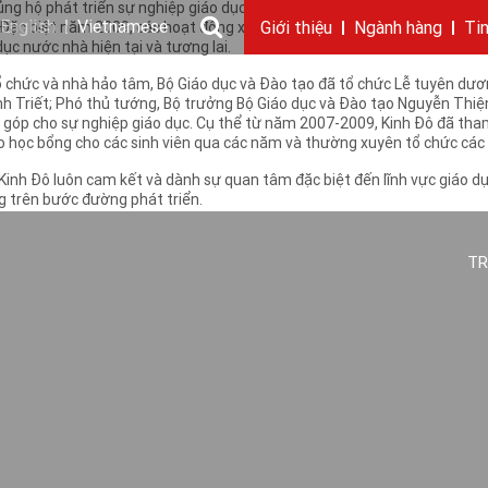
ủng hộ phát triển sự nghiệp giáo dục đáp ứng nguồn nhân lực có chất lư
English
Vietnamese
Đặc biệt năm 2009, các hoạt động xã hội đặt trọng tâm vào phát triển 
Giới thiệu
Ngành hàng
Ti
ục nước nhà hiện tại và tương lai.
Câu chuyện KIDO
Ngành dầu
Tin tức & sự kiện
Thông điệp
Giới thiệu
Nhu cầu tuyển dụng
Ngành gia vị
Ban điều hành
Chặng đường
Thông cáo báo c
Ngành 
Báo 
tổ chức và nhà hảo tâm, Bộ Giáo dục và Đào tạo đã tổ chức Lễ tuyên dươ
Minh Triết; Phó thủ tướng, Bộ trưởng Bộ Giáo dục và Đào tạo Nguyễn Th
 góp cho sự nghiệp giáo dục. Cụ thể từ năm 2007-2009, Kinh Đô đã tham 
rao học bổng cho các sinh viên qua các năm và thường xuyên tổ chức các 
Kinh Đô luôn cam kết và dành sự quan tâm đặc biệt đến lĩnh vực giáo dục
g trên bước đường phát triển.
TR