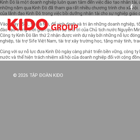
Kinh Đô là một doanh nghiệp luôn quan tâm đến việc đào tạo nhân tài, 
những năm qua Kinh Đô đã tham gia rất nhiều chương trình cho xã hội. 
của lãnh đạo Kinh Đô trong việc bồi dưỡng nhân tài cho sự nghiệp giáo d
Vào ngày 15-1, tại Hà Nội, để vinh danh và tri ân những doanh nghiệp, 
đào tạo trong thời gian qua với sự chủ trì của Chủ tịch nước Nguyễn 
Công ty Kinh Đô lần thứ 2 nhận được vinh dự này bởi những nỗ lực đóng
nghiệp, tài trợ Sife Việt Nam, tài trợ xây trường học, tặng máy tính, t
Cùng với sự nỗ lực đưa Kinh Đô ngày càng phát triển bền vững, công ty 
nước và thể hiện trách nhiệm xã hội của doanh nghiệp đối với cộng đồn
© 2026 TẬP ĐOÀN KIDO