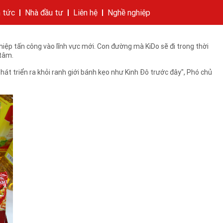
n tức
Nhà đầu tư
Liên hệ
Nghề nghiệp
iều người biết đến. Tuy nhiên, từ nay, tên giao dịch của Kinh Đô
hí của tập đoàn
bánh
cáo
Cam kết của KIDO
Thông tin cổ phần
Nhà sáng lập
Các công ty thành viên
Liên hệ
hiệp tấn công vào lĩnh vực mới. Con đường mà KiDo sẽ đi trong thời
 tâm.
t triển ra khỏi ranh giới bánh kẹo như Kinh Đô trước đây", Phó chủ