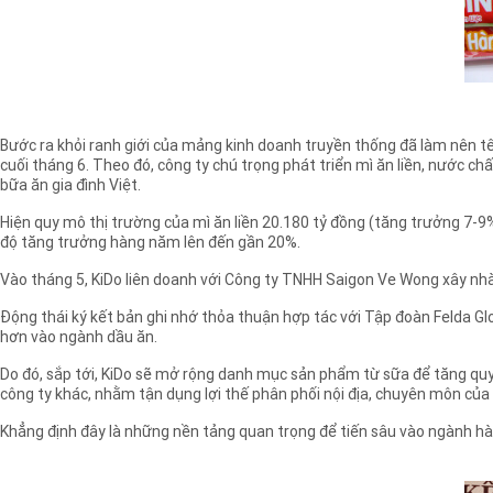
Bước ra khỏi ranh giới của mảng kinh doanh truyền thống đã làm nên tê
cuối tháng 6. Theo đó, công ty chú trọng phát triển mì ăn liền, nước 
bữa ăn gia đình Việt.
Hiện quy mô thị trường của mì ăn liền 20.180 tỷ đồng (tăng trưởng 7-
độ tăng trưởng hàng năm lên đến gần 20%.
Vào tháng 5, KiDo liên doanh với Công ty TNHH Saigon Ve Wong xây nhà má
Động thái ký kết bản ghi nhớ thỏa thuận hợp tác với Tập đoàn Felda Gl
hơn vào ngành dầu ăn.
Do đó, sắp tới, KiDo sẽ mở rộng danh mục sản phẩm từ sữa để tăng quy 
công ty khác, nhằm tận dụng lợi thế phân phối nội địa, chuyên môn của
Khẳng định đây là những nền tảng quan trọng để tiến sâu vào ngành hàn