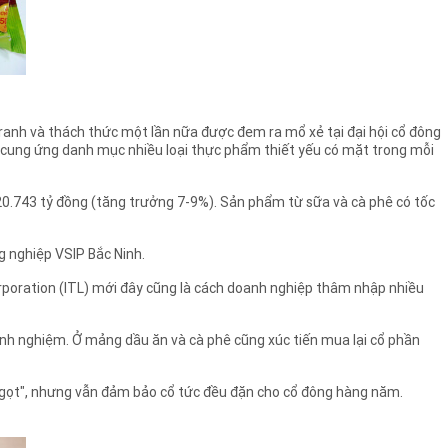
ranh và thách thức một lần nữa được đem ra mổ xẻ tại đại hội cổ đông
ng cung ứng danh mục nhiều loại thực phẩm thiết yếu có mặt trong mỗi
20.743 tỷ đồng (tăng trưởng 7-9%). Sản phẩm từ sữa và cà phê có tốc
g nghiệp VSIP Bắc Ninh.
orporation (ITL) mới đây cũng là cách doanh nghiệp thâm nhập nhiều
inh nghiệm. Ở mảng dầu ăn và cà phê cũng xúc tiến mua lại cổ phần
i ngọt", nhưng vẫn đảm bảo cổ tức đều đặn cho cổ đông hàng năm.