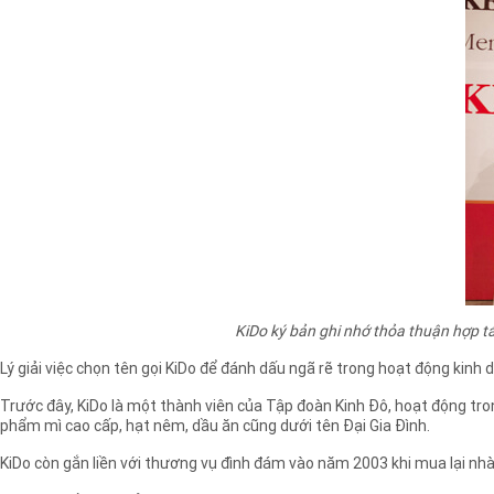
KiDo ký bản ghi nhớ thỏa thuận hợp tá
Lý giải việc chọn tên gọi KiDo để đánh dấu ngã rẽ trong hoạt động kinh d
Trước đây, KiDo là một thành viên của Tập đoàn Kinh Đô, hoạt động tro
phẩm mì cao cấp, hạt nêm, dầu ăn cũng dưới tên Đại Gia Đình.
KiDo còn gắn liền với thương vụ đình đám vào năm 2003 khi mua lại nhà