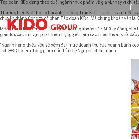
Tập đoàn KiDo đang theo đuổi ngành thực phẩm và gia vị, thay vì chỉ tập
Thương hiệu Kinh Đô do hai anh em ông Trần Kim Thành, Trần Lệ Nguyên
chuyển thành Công ty cổ phần Tập đoàn KiDo. Mã chứng khoán vẫn là 
Mảng bánh kẹo với dung lượng thị trường khoảng 15.600 tỷ đồng, nhỏ hơ
gian tới, các lĩnh vực phát triển trọng yếu, làm cách nào thoát khỏi d
"Ngành hàng thiếu yếu sẽ sớm đạt mức doanh thu của ngành bánh kẹo như
tịch HĐQT kiêm Tổng giám đốc Trần Lệ Nguyên nhấn mạnh.