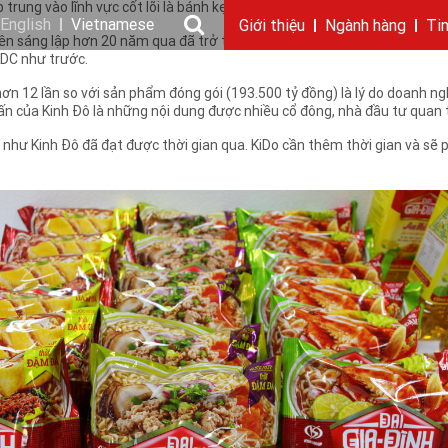
 trung vào lĩnh vực cốt lõi là bánh kẹo như trước.
English
Vietnamese
Giới thiệu
Ngành hàng
Ti
 sáng lập hơn 20 năm qua đã trở thành một trong những cái tên được nh
KDC như trước.
Câu chuyện KIDO
Ngành dầu
Tin tức & sự kiện
Thông điệp
Giới thiệu
Nhu cầu tuyển dụng
Ngành gia vị
Ban điều hành
Chặng đường
Thông cáo báo c
Ngành 
Báo 
n 12 lần so với sản phẩm đóng gói (193.500 tỷ đồng) là lý do doanh ng
ấu ấn của Kinh Đô là những nội dung được nhiều cổ đông, nhà đầu tư quan
 Kinh Đô đã đạt được thời gian qua. KiDo cần thêm thời gian và sẽ phá