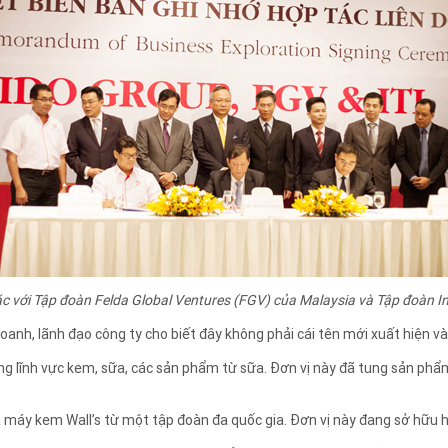
c với Tập đoàn Felda Global Ventures (FGV) của Malaysia và Tập đoàn Ind
oanh, lãnh đạo công ty cho biết đây không phải cái tên mới xuất hiện và 
ng lĩnh vực kem, sữa, các sản phẩm từ sữa. Đơn vị này đã tung sản phẩ
 máy kem Wall’s từ một tập đoàn đa quốc gia. Đơn vị này đang sở hữu h