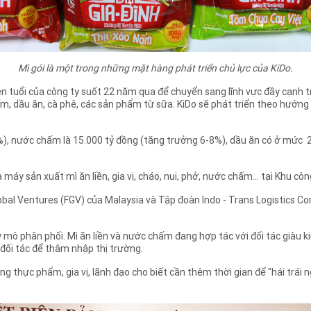
Mì gói là một trong những mặt hàng phát triển chủ lực của KiDo.
n tuổi của công ty suốt 22 năm qua để chuyển sang lĩnh vực đầy cạnh t
chấm, dầu ăn, cà phê, các sản phẩm từ sữa. KiDo sẽ phát triển theo hướ
9%), nước chấm là 15.000 tỷ đồng (tăng trưởng 6-8%), dầu ăn có ở mức 
y sản xuất mì ăn liền, gia vị, cháo, nui, phở, nước chấm... tại Khu côn
obal Ventures (FGV) của Malaysia và Tập đoàn Indo - Trans Logistics C
mô phân phối. Mì ăn liền và nước chấm đang hợp tác với đối tác giàu k
 đối tác để thâm nhập thị trường.
g thực phẩm, gia vị, lãnh đạo cho biết cần thêm thời gian để "hái trá