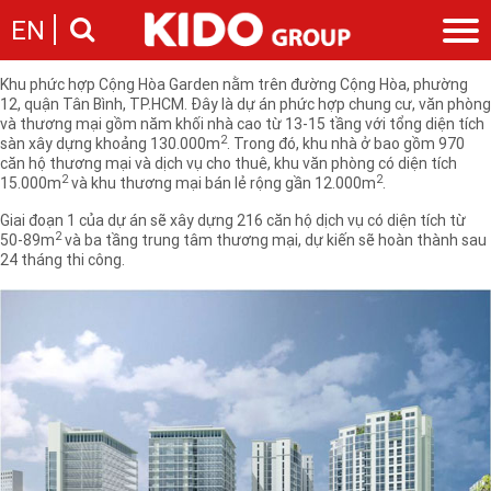
Công ty sửa chữa máy bay A41 thuộc Bộ Quốc phòng và đối tác là
Công
EN
ty cổ phần địa ốc Kinh Đô
vừa khởi công dự án Cộng Hòa Garden với
diện tích khoảng 3ha tại quận Tân Bình, TP.HCM.
Khu phức hợp Cộng Hòa Garden nằm trên đường Cộng Hòa, phường
Giới thiệu
12, quận Tân Bình, TP.HCM. Đây là dự án phức hợp chung cư, văn phòng
và thương mại gồm năm khối nhà cao từ 13-15 tầng với tổng diện tích
Câu chuyện KIDO
Ngành hàng
2
sàn xây dựng khoảng 130.000m
. Trong đó, khu nhà ở bao gồm 970
Chặng đường
căn hộ thương mại và dịch vụ cho thuê, khu văn phòng có diện tích
Ngành dầu
Tin tức
2
2
15.000m
và khu thương mại bán lẻ rộng gần 12.000m
.
Cam kết của KIDO
Ngành gia vị
Tin tức & sự kiện
Nhà sáng lập
Nhà đầu tư
Giai đoạn 1 của dự án sẽ xây dựng 216 căn hộ dịch vụ có diện tích từ
Ngành bánh
Thông cáo báo chí của tập đoàn
2
50-89m
và ba tầng trung tâm thương mại, dự kiến sẽ hoàn thành sau
Thông điệp
Liên hệ
24 tháng thi công.
Ban điều hành
Nghề nghiệp
Báo cáo
Giới thiệu
Thông tin cổ phần
Nhu cầu tuyển dụng
Các công ty thành viên
Liên hệ