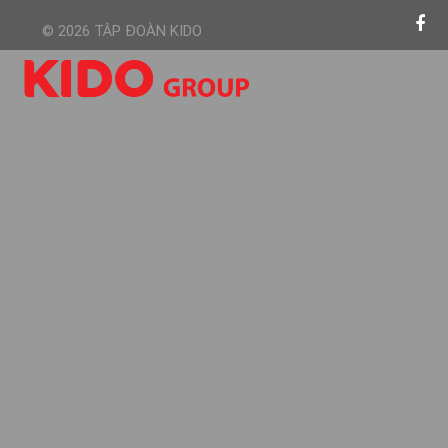
© 2026 TẬP ĐOÀN KIDO