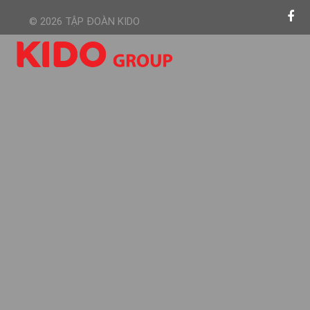
© 2026 TẬP ĐOÀN KIDO