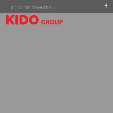
© 2026 TẬP ĐOÀN KIDO