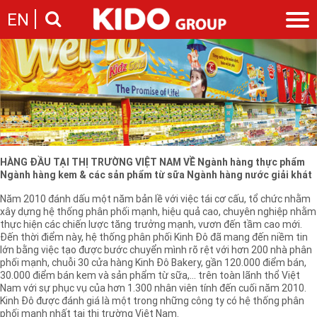
HỆ THỐNG PHÂN PHỐI BÁN HÀNG
EN
Giới thiệu
Câu chuyện KIDO
Ngành hàng
Chặng đường
Ngành dầu
Tin tức
Cam kết của KIDO
Ngành gia vị
Tin tức & sự kiện
Nhà sáng lập
Nhà đầu tư
Ngành bánh
Thông cáo báo chí của tập đoàn
Thông điệp
HÀNG ĐẦU TẠI THỊ TRƯỜNG VIỆT NAM VỀ Ngành hàng thực phẩm
Liên hệ
Ngành hàng kem & các sản phẩm từ sữa Ngành hàng nước giải khát
Ban điều hành
Nghề nghiệp
Báo cáo
Năm 2010 đánh dấu một năm bản lề với việc tái cơ cấu, tổ chức nhằm
Giới thiệu
xây dựng hệ thống phân phối mạnh, hiệu quả cao, chuyên nghiệp nhằm
Thông tin cổ phần
thực hiện các chiến lược tăng trưởng mạnh, vươn đến tầm cao mới.
Nhu cầu tuyển dụng
Các công ty thành viên
Đến thời điểm này, hệ thống phân phối Kinh Đô đã mang đến niềm tin
lớn bằng việc tạo được bước chuyển mình rõ rệt với hơn 200 nhà phân
Liên hệ
phối mạnh, chuỗi 30 cửa hàng Kinh Đô Bakery, gần 120.000 điểm bán,
30.000 điểm bán kem và sản phẩm từ sữa,... trên toàn lãnh thổ Việt
Nam với sự phục vụ của hơn 1.300 nhân viên tính đến cuối năm 2010.
Kinh Đô được đánh giá là một trong những công ty có hệ thống phân
phối mạnh nhất tại thị trường Việt Nam.