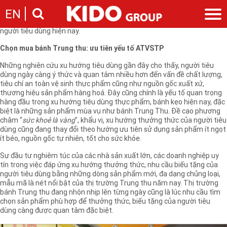
Thị trường bánh trung thu năm nay rất đa dạng về chủng loại, hương
EN
vị, nhãn hiệu… Làm sao để chọn được sản phẩm chất lượng, phù hợp
khẩu vị, sở thích và tốt cho sức khỏe là mối quan tâm hàng đầu của
người tiêu dùng hiện nay.
Giới thiệu
Chọn mua bánh Trung thu: ưu tiên yếu tố ATVSTP
Câu chuyện KIDO
Ngành hàng
Những nghiên cứu xu hướng tiêu dùng gần đây cho thấy, người tiêu
Chặng đường
dùng ngày càng ý thức và quan tâm nhiều hơn đến vấn đề chất lượng,
Ngành dầu
Tin tức
tiêu chí an toàn vệ sinh thực phẩm cũng như nguồn gốc xuất xứ,
Cam kết của KIDO
Ngành gia vị
thương hiệu sản phẩm hàng hoá. Đây cũng chính là yếu tố quan trọng
Tin tức & sự kiện
Nhà sáng lập
Nhà đầu tư
hàng đầu trong xu hướng tiêu dùng thực phẩm, bánh kẹo hiện nay, đặc
Ngành bánh
Thông cáo báo chí của tập đoàn
biệt là những sản phẩm mùa vụ như bánh Trung Thu. Đề cao phương
Thông điệp
Liên hệ
châm “
sức khoẻ là vàng
”, khẩu vị, xu hướng thưởng thức của người tiêu
Ban điều hành
dùng cũng đang thay đổi theo hướng ưu tiên sử dụng sản phẩm ít ngọt
Nghề nghiệp
ít béo, nguồn gốc tự nhiên, tốt cho sức khỏe.
Báo cáo
Giới thiệu
Thông tin cổ phần
Sự đầu tư nghiêm túc của các nhà sản xuất lớn, các doanh nghiệp uy
tín trong việc đáp ứng xu hướng thưởng thức, nhu cầu biếu tặng của
Nhu cầu tuyển dụng
Các công ty thành viên
người tiêu dùng bằng những dòng sản phẩm mới, đa dạng chủng loại,
Liên hệ
mẫu mã là nét nổi bật của thị trường Trung thu năm nay. Thị trường
bánh Trung thu đang nhộn nhịp lên từng ngày cũng là lúc nhu cầu tìm
chọn sản phẩm phù hợp để thưởng thức, biếu tặng của người tiêu
dùng càng được quan tâm đặc biệt.