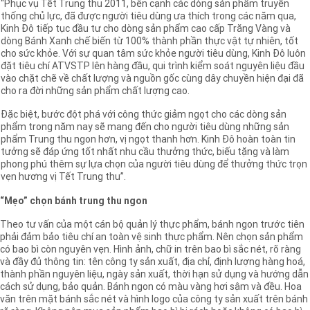
“Phục vụ Tết Trung thu 2011, bên cạnh các dòng sản phẩm truyền
thống chủ lực, đã được người tiêu dùng ưa thích trong các năm qua,
Kinh Đô tiếp tục đầu tư cho dòng sản phẩm cao cấp Trăng Vàng và
dòng Bánh Xanh chế biến từ 100% thành phần thực vật tự nhiên, tốt
cho sức khỏe. Với sự quan tâm sức khỏe người tiêu dùng, Kinh Đô luôn
đặt tiêu chí ATVSTP lên hàng đầu, qui trình kiểm soát nguyên liệu đầu
vào chặt chẽ về chất lượng và nguồn gốc cùng dây chuyền hiện đại đã
cho ra đời những sản phẩm chất lượng cao.
Đặc biệt, bước đột phá với công thức giảm ngọt cho các dòng sản
phẩm trong năm nay sẽ mang đến cho người tiêu dùng những sản
phẩm Trung thu ngon hơn, vị ngọt thanh hơn. Kinh Đô hoàn toàn tin
tưởng sẽ đáp ứng tốt nhất nhu cầu thưởng thức, biếu tặng và làm
phong phú thêm sự lựa chọn của người tiêu dùng để thưởng thức trọn
vẹn hương vị Tết Trung thu”.
“Mẹo” chọn bánh trung thu ngon
Theo tư vấn của một cán bộ quản lý thực phẩm, bánh ngon trước tiên
phải đảm bảo tiêu chí an toàn vệ sinh thực phẩm. Nên chọn sản phẩm
có bao bì còn nguyên vẹn. Hình ảnh, chữ in trên bao bì sắc nét, rõ ràng
và đầy đủ thông tin: tên công ty sản xuất, địa chỉ, định lượng hàng hoá,
thành phần nguyên liệu, ngày sản xuất, thời hạn sử dụng và hướng dẫn
cách sử dụng, bảo quản. Bánh ngon có màu vàng hơi sậm và đều. Hoa
văn trên mặt bánh sắc nét và hình logo của công ty sản xuất trên bánh