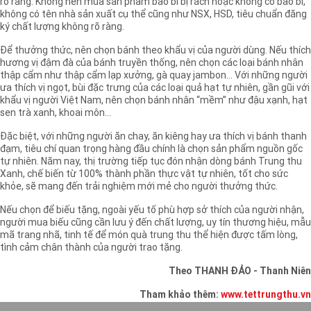
rõ ràng. Không nên mua sản phẩm bao bì bị rách hoặc không có bao bì,
không có tên nhà sản xuất cụ thể cũng như NSX, HSD, tiêu chuẩn đăng
ký chất lượng không rõ ràng.
Để thưởng thức, nên chọn bánh theo khẩu vị của người dùng. Nếu thích
hương vị đậm đà của bánh truyền thống, nên chọn các loại bánh nhân
thập cẩm như thập cẩm lạp xưởng, gà quay jambon… Với những người
ưa thích vị ngọt, bùi đặc trưng của các loại quả hạt tự nhiên, gần gũi với
khẩu vị người Việt Nam, nên chọn bánh nhân “mềm” như đậu xạnh, hạt
sen trà xanh, khoai môn…
Đặc biệt, với những người ăn chay, ăn kiêng hay ưa thích vị bánh thanh
đạm, tiêu chí quan trọng hàng đầu chính là chọn sản phẩm nguồn gốc
tự nhiên. Năm nay, thị trường tiếp tục đón nhận dòng bánh Trung thu
Xanh, chế biến từ 100% thành phần thực vật tự nhiên, tốt cho sức
khỏe, sẽ mang đến trải nghiệm mới mẻ cho người thưởng thức.
Nếu chọn để biếu tặng, ngoài yếu tố phù hợp sở thích của người nhận,
người mua biếu cũng cần lưu ý đến chất lượng, uy tín thương hiệu, mẫu
mã trang nhã, tinh tế để món quà trung thu thể hiện được tấm lòng,
tình cảm chân thành của người trao tặng.
Theo THANH ĐẢO - Thanh Niên
Tham khảo thêm:
www.tettrungthu.vn