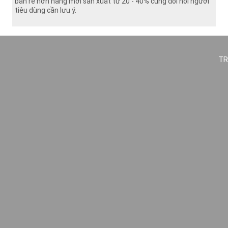
bán rẻ hơn hàng mới sản xuất từ 20 - 40% cũng đòi hỏi người
tiêu dùng cần lưu ý.
TR