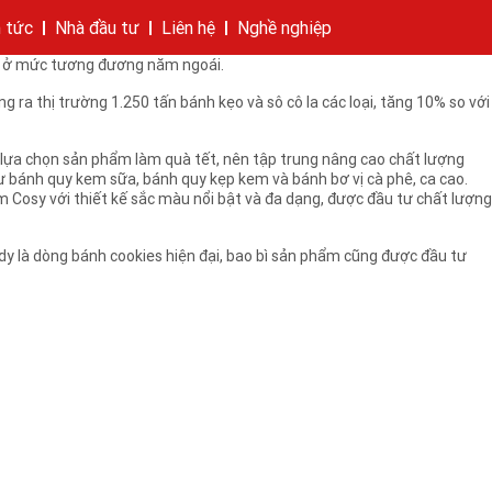
nhiều khó khăn, dự đoán sức mua còn thấp.
n tức
Nhà đầu tư
Liên hệ
Nghề nghiệp
ó những sản phẩm mà công ty này không hề tăng giá so với tết năm
chỉ ở mức tương đương năm ngoái.
hí của tập đoàn
bánh
cáo
Cam kết của KIDO
Thông tin cổ phần
Nhà sáng lập
Các công ty thành viên
Liên hệ
 ra thị trường 1.250 tấn bánh kẹo và sô cô la các loại, tăng 10% so với
 lựa chọn sản phẩm làm quà tết, nên tập trung nâng cao chất lượng
 bánh quy kem sữa, bánh quy kẹp kem và bánh bơ vị cà phê, ca cao.
 Cosy với thiết kế sắc màu nổi bật và đa dạng, được đầu tư chất lượng
y là dòng bánh cookies hiện đại, bao bì sản phẩm cũng được đầu tư