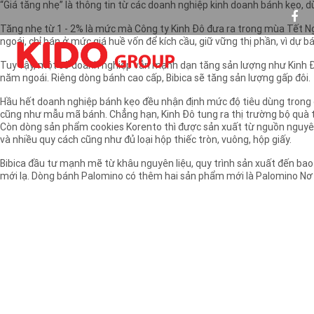
“Giá tăng nhẹ” là thông tin từ các doanh nghiệp kinh doanh bánh kẹo, 
Tăng nhẹ từ 1 - 2% là mức mà Công ty Kinh Đô đưa ra trong mùa Tết N
ngoái, chỉ bán ở mức giá huề vốn để kích cầu, giữ vững thị phần, vì 
Tuy vậy, một số doanh nghiệp vẫn mạnh dạn tăng sản lượng như Kinh Đô t
năm ngoái. Riêng dòng bánh cao cấp, Bibica sẽ tăng sản lượng gấp đôi.
Hầu hết doanh nghiệp bánh kẹo đều nhận định mức độ tiêu dùng trong d
cũng như mẫu mã bánh. Chẳng hạn, Kinh Đô tung ra thị trường bộ quà 
Còn dòng sản phẩm cookies Korento thì được sản xuất từ nguồn nguyên 
và nhiều quy cách cũng như đủ loại hộp thiếc tròn, vuông, hộp giấy.
Bibica đầu tư mạnh mẽ từ khâu nguyên liệu, quy trình sản xuất đến ba
mới lạ. Dòng bánh Palomino có thêm hai sản phẩm mới là Palomino Nơ 