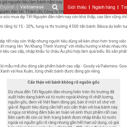
dù giá nguyên liệu làm bánh năm nay không tăng, trong khi kinh tế còn 
English
Vietnamese
Giới thiệu
Ngành hàng
Ti
guyên đán tới. Thậm chí, Công ty SNFood còn khẳng định, năm nay sẽ c
dự báo sức mua dịp Tết Nguyên đán năm nay còn khá thấp, cao lắm cũng 
Câu chuyện KIDO
Ngành dầu
Tin tức & sự kiện
Thông điệp
Giới thiệu
Nhu cầu tuyển dụng
Ngành gia vị
Ban điều hành
Chặng đường
Thông cáo báo c
Ngành 
Báo 
ăng từ 15 - 20%, tung ra thị trường 4.500 tấn bánh. Bibica dự kiến tung
ịp tết này còn thấp nhưng người tiêu dùng sẽ kén chọn hơn trong việc
tết mang tên “An Khang Thịnh Vượng” với nhiều hương vị khác nhau như
liệu cao cấp, nhập khẩu từ châu Âu phù hợp làm quà biếu. Bộ sản phẩm
o bì mẫu mã cho dòng sản phẩm bánh cao cấp - Goody và Palomino. Good
Xanh và Hoa Xuân, từng chiếc bánh được đóng gói riêng.
Cẩn thận với bánh không rõ nguồn gốc
Dù chưa đến Tết Nguyên đán nhưng hiện trên thị trường đã
xuất hiện dạng bánh xá từ nước ngoài không rõ chất lượng,
nguồn gốc, đem về Việt Nam đóng gói, bán ở một số chợ với
giá rẻ. Người tiêu dùng cần hết sức cẩn thận với loại bánh này
vì nguy cơ không đảm bảo an toàn vệ sinh thực phẩm rất cao.
Bên cạnh đó còn có tình trạng bánh được nhập khẩu từ nước
ngoài có nguồn gốc rõ ràng nhưng gần hết hạn sử dụng, có giá