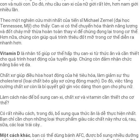
con và nuôi con. Do đó, nhu cầu can-xi của nữ giới rất lớn, hơn nam giới
nhiều lần.
Theo một nghiên cứu mới nhất của tiến sĩ Michael Zemel (đại học
Tennessee, Mỹ) cho thấy: Can-xi có thể chuyển hóa thành năng lượng
và đốt cháy mỡ thừa hoàn toàn thay vì để chúng đọng lại trong cơ thể.
Hơn nữa, chúng còn giúp quá trình thiêu đốt mỡ trong cơ thể diễn ra
nhanh hơn.
Vitamin D
là nhân tố giúp cơ thể hấp thụ can-xi từ thức ăn và cần thiết
cho quá trình hoạt động của tuyến giáp. Chúng còn đảm nhận chức
năng bảo vệ da.
Chất xơ giúp điều hòa hoạt động của hệ tiêu hóa, làm giảm sự thụ
cholesterol (loại chất béo gây xơ cứng động mạch). Do đó, việc tăng
cường chất xơ còn là bí quyết giữ gìn vóc dáng thon gọn cho phụ nữ.
Làm cách nào để bổ sung can-xi, chất xơ và vitamin cần thiết cho cơ
thể?
Có rất nhiều cách, trong đó, bổ sung qua thức ăn là dễ thực hiện nhất.
Bạn chỉ cần chọn những loại thực phẩm giàu các chất này như cá, rau,
sữa, các loại trái cây…
Một cách khác
, bạn có thể dùng bánh AFC, được bổ sung nhiều dưỡng