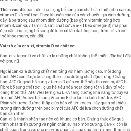
có khả năng tăng cân.
Thêm vào đó
, bạn nên chú trọng bổ sung các chất cần thiết như can-xi,
vitamin D và chất xơ. Theo khuyến cáo của các chuyên gia dinh dưỡng,
đây là ba trong sáu nhóm dinh dưỡng (bao gồm vitamin tổng hợp
nhóm B, can-xi, vitamin D, sắt, chất xơ và a-xít béo omega-3) mà phái
đẹp cần chú trọng bổ sung để luôn có làn da hồng hào, tươi trẻ và cơ
thể khỏe mạnh, cân đối.
Vai trò của can-xi, vitamin D và chất xơ
Can-xi, vitamin D và chất xơ là những chất không thể thiếu, đặc biệt đối
với phụ nữ.
Ngoài can-xi là dưỡng chất nền tảng với hàm lượng cao, mỗi dòng
bánh AFC còn được bổ sung thêm các dưỡng chất đặc trưng. Chẳng
hạn: AFC Original bổ sung vitamin D giúp cơ thể hấp thụ can-xi; AFC Hi-
Fibre bổ sung chất xơ… giúp hệ tiêu hóa hoạt động tốt và duy trì vóc
dáng thon thả; AFC Western giàu DHA tăng cường khả năng tư duy và
trí nhớ; AFC Active bổ sung Vitamin E cho làn da luôn tươi trẻ; AFC
Plain với lượng đường thấp giúp bảo vệ tim mạch. Hãy quan sát biểu
tượng dinh dưỡng trên bao bì mới của AFC để lựa chọn dưỡng chất
bạn cần nhé!
Can-xi là thành phần tạo nên cái khung cơ bản. Chúng thúc đẩy quá
trình phát triển xương và ngăn chặn sự hao mòn xương. Can-xi còn là
chất quan trọng với phụ nữ vì họ phải trải qua quá trình mang thai, sinh