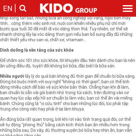
Bổ sung các dưỡng chất thiết yếu là cách giúp bảo vệ sức khỏe và vóc
EN
dáng thon gọn
Nhịp sống tất bật, những bữa ăn công nghiệp vội vàng, ngồi bên máy
tính… cộng thêm việc sinh nở, nuôi con khiến nhiều phụ nữ chỉ mới
Giới thiệu
bước qua tuổi 30 đã mất đi vóc dáng thon thả. Tuy nhiên, cơ thể sẽ
nhanh chóng lấy lại vóc dáng thon gọn nếu bạn bổ sung đầy đủ những
Câu chuyện KIDO
Ngành hàng
chất thiết yếu như can-xi, chất xơ, vitamain…
Chặng đường
Ngành dầu
Tin tức
Dinh dưỡng là nền tảng của sức khỏe
Cam kết của KIDO
Ngành gia vị
Tin tức & sự kiện
Nhà sáng lập
Nhà đầu tư
Để chăm sóc tốt cho sức khỏe, lời khuyên đầu tiên dành cho bạn là nên
Ngành bánh
Thông cáo báo chí của tập đoàn
ăn uống điều độ, tuyệt đối không bỏ bữa, đặc biệt là bữa sán.
Thông điệp
Liên hệ
Nhiều người
lấy lý do quá bận không đủ thời gian để chuẩn bị bữa sáng.
Ban điều hành
Đừng bó buộc mình với suy nghĩ “không có thời gian”, bạn có thể linh
Nghề nghiệp
Báo cáo
động nhiều cách để bảo vệ sức khỏe bản thân. Chẳng hạn khi đi làm,
Giới thiệu
bạn chuẩn bị sẵn vài gói bánh nhỏ trong túi xách, trên đường vào cơ
Thông tin cổ phần
quan hay lúc sắp xếp hồ sơ chuẩn bị làm việc, bạn có thể ăn vài miếng
Nhu cầu tuyển dụng
Các công ty thành viên
bánh. Chúng cũng là “vị cứu tinh” cho bạn những lúc đói, lúc phải tập
trung cho công việc hay phải ở lại làm khuya.
Liên hệ
Ăn đúng bữa rất quan trọng, bởi khi rơi vào tình trạng quá đói, cơ thể
sẽ tự động “phòng thủ” bằng cách kích thích bạn ăn nhiều hơn trong
những bữa sau. Do vậy, dù thường xuyên bỏ bữa hay nhịn ăn, bạn vẫn