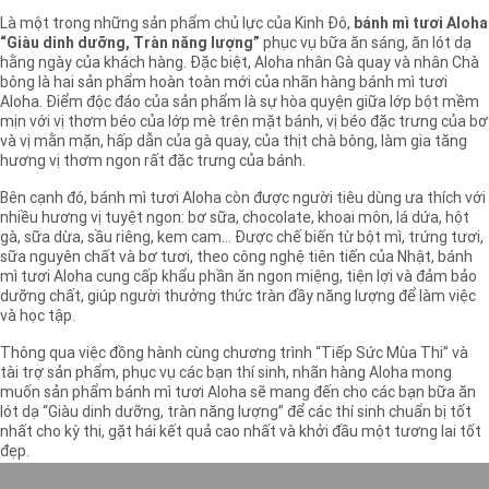
Là một trong những sản phẩm chủ lực của Kinh Đô,
bánh mì tươi Aloha
“Giàu dinh dưỡng, Tràn năng lượng”
phục vụ bữa ăn sáng, ăn lót dạ
hằng ngày của khách hàng. Đặc biệt, Aloha nhân Gà quay và nhân Chà
bông là hai sản phẩm hoàn toàn mới của nhãn hàng bánh mì tươi
Aloha. Điểm độc đáo của sản phẩm là sự hòa quyện giữa lớp bột mềm
mịn với vị thơm béo của lớp mè trên mặt bánh, vị béo đặc trưng của bơ
và vị mằn mặn, hấp dẫn của gà quay, của thịt chà bông, làm gia tăng
hương vị thơm ngon rất đặc trưng của bánh.
Bên cạnh đó, bánh mì tươi Aloha còn được người tiêu dùng ưa thích với
nhiều hương vị tuyệt ngon: bơ sữa, chocolate, khoai môn, lá dứa, hột
gà, sữa dừa, sầu riêng, kem cam... Được chế biến từ bột mì, trứng tươi,
sữa nguyên chất và bơ tươi, theo công nghệ tiên tiến của Nhật, bánh
mì tươi Aloha cung cấp khẩu phần ăn ngon miệng, tiện lợi và đảm bảo
dưỡng chất, giúp người thưởng thức tràn đầy năng lượng để làm việc
và học tập.
Thông qua việc đồng hành cùng chương trình “Tiếp Sức Mùa Thi” và
tài trợ sản phẩm, phục vụ các bạn thí sinh, nhãn hàng Aloha mong
muốn sản phẩm bánh mì tươi Aloha sẽ mang đến cho các bạn bữa ăn
lót dạ “Giàu dinh dưỡng, tràn năng lượng” để các thí sinh chuẩn bị tốt
nhất cho kỳ thi, gặt hái kết quả cao nhất và khởi đầu một tương lai tốt
đẹp.