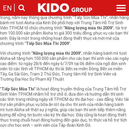
Nhằm thể hiện sự quan tâm sâu sắc đối với mùa tuyển sinh Đại Học
EN
Cao Đẳng 2009 – 2010, đặc biệt giúp các bạn thí sinh từ các tỉnh thành
về TP.HCM dự thi được tiếp thêm năng lượng, chuẩn bị cho kỳ thi quan
trọng, năm nay thông qua chương trình “Tiếp Sức Mùa Thi”, nhãn hàng
bánh mì tươi Aloha của Kinh Đô phối hợp với Trung Tâm Hỗ Trợ Sinh
Giới thiệu
Viên TP.HCM tổ chức chương trình “
Năng lượng mùa thi 2009
”, tài trợ
Câu chuyện KIDO
hơn 100.000 sản phẩm Aloha trị giá 300 triệu đồng, phục vụ các bạn thí
Ngành hàng
sinh. Đây là một trong những hoạt động thiết thực và mới mẻ của
Chặng đường
chương trình “
Ngành dầu
Tiếp Sức Mùa Thi 2009
”.
Tin tức
Cam kết của KIDO
Ngành gia vị
Với chương trình “
Năng lượng mùa thi 2009
”, nhãn hàng bánh mì tươi
Tin tức & sự kiện
Nhà sáng lập
Nhà đầu tư
Aloha sẽ tặng hơn 100.000 sản phẩm cho các bạn thí sinh vào các ngày
Ngành bánh
Thông cáo báo chí của tập đoàn
cao điểm: từ ngày 28/6 đến ngày 6/7/09 tại 06 điểm cửa ngõ đón sinh
Thông điệp
Liên hệ
viên từ các tỉnh về TP.HCM dự thi là: Bến xe miền Đông, Bến xe miền
Ban điều hành
Tây, Ga Sài Gòn, Trạm 2 Thủ Đức, Trung tâm Hỗ trợ Sinh Viên và
Nghề nghiệp
Trường Đại Học Sư Phạm Kỹ Thuật.
Báo cáo
Giới thiệu
Thông tin cổ phần
“
Tiếp Sức Mùa Thi
” là hoạt động truyền thống của Trung Tâm Hỗ Trợ
Nhu cầu tuyển dụng
Sinh Viên TP.HCM nhằm hỗ trợ chỗ ở, đưa đón và hướng dẫn thí sinh
Các công ty thành viên
các tỉnh trong những ngày về TP.HCM dự thi đại học - cao đẳng. Việc tài
Liên hệ
trợ sản phẩm phục vụ bữa ăn lót dạ cho thí sinh của nhãn hàng bánh
mì tươi Aloha sẽ thật sự ý nghĩa, giúp các bạn thí sinh tiếp thêm năng
lượng để vững tin bước vào kỳ thi đại học. Đây cũng là hoạt động thiết
thực trong chuỗi hoạt động hướng đến giáo dục, tri thức và hỗ trợ tích
cực cho học sinh – sinh viên của Tập đoàn Kinh Đô.