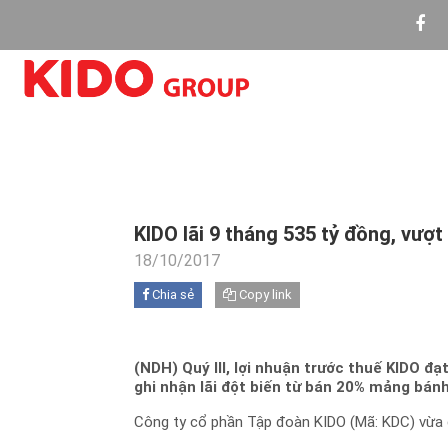
KIDO lãi 9 tháng 535 tỷ đồng, vượ
18/10/2017
Chia sẻ
Copy link
(NDH) Quý III, lợi nhuận trước thuế KIDO đ
ghi nhận lãi đột biến từ bán 20% mảng bán
Công ty cổ phần Tập đoàn KIDO (Mã: KDC) vừa c