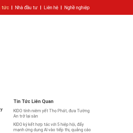
n tức
Nhà đầu tư
Liên hệ
Nghề nghiệp
hí của tập đoàn
bánh
cáo
Cam kết của KIDO
Thông tin cổ phần
Nhà sáng lập
Các công ty thành viên
Liên hệ
Tin Tức Liên Quan
ty
KIDO tính niêm yết Thọ Phát, đưa Tường
An trở lại sàn
KIDO ký kết hợp tác với 5 hiệp hội, đẩy
mạnh ứng dụng AI vào tiếp thị, quảng cáo