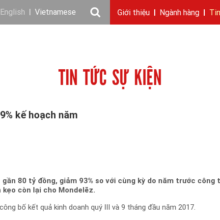
English
Vietnamese
Giới thiệu
Ngành hàng
Ti
Câu chuyện KIDO
Ngành dầu
Tin tức & sự kiện
Thông điệp
Giới thiệu
Nhu cầu tuyển dụng
Ngành gia vị
Ban điều hành
Chặng đường
Thông cáo báo c
Ngành 
Báo 
TIN TỨC SỰ KIỆN
t 9% kế hoạch năm
ạt gần 80 tỷ đồng, giảm 93% so với cùng kỳ do năm trước công 
h kẹo còn lại cho Mondelēz.
ông bố kết quả kinh doanh quý III và 9 tháng đầu năm 2017.