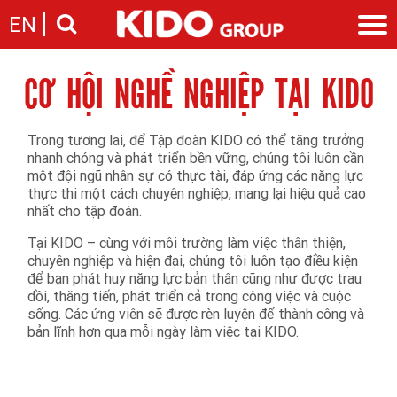
EN
CƠ HỘI NGHỀ NGHIỆP TẠI KIDO
Giới thiệu
Câu chuyện KIDO
Ngành hàng
Chặng đường
Ngành dầu
Trong tương lai, để Tập đoàn KIDO có thể tăng trưởng
Tin tức
Cam kết của KIDO
nhanh chóng và phát triển bền vững, chúng tôi luôn cần
Ngành gia vị
Tin tức & sự kiện
Nhà sáng lập
một đội ngũ nhân sự có thực tài, đáp ứng các năng lực
Nhà đầu tư
Ngành bánh
Thông cáo báo chí của tập đoàn
thực thi một cách chuyên nghiệp, mang lại hiệu quả cao
Thông điệp
Liên hệ
nhất cho tập đoàn.
Ban điều hành
Nghề nghiệp
Tại KIDO – cùng với môi trường làm việc thân thiện,
Báo cáo
chuyên nghiệp và hiện đại, chúng tôi luôn tạo điều kiện
Giới thiệu
Thông tin cổ phần
để bạn phát huy năng lực bản thân cũng như được trau
Nhu cầu tuyển dụng
Các công ty thành viên
dồi, thăng tiến, phát triển cả trong công việc và cuộc
sống. Các ứng viên sẽ được rèn luyện để thành công và
Liên hệ
bản lĩnh hơn qua mỗi ngày làm việc tại KIDO.